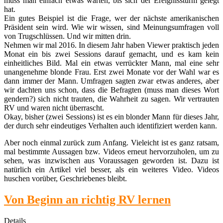
muss man einfach etwas warten, bis sich der Ereignissturm gelegt
hat.
Ein gutes Beispiel ist die Frage, wer der nächste amerikanischen
Präsident sein wird. Wie wir wissen, sind Meinungsumfragen voll
von Trugschlüssen. Und wir mitten drin.
Nehmen wir mal 2016. In diesem Jahr haben Viewer praktisch jeden
Monat ein bis zwei Sessions darauf gemacht, und es kam kein
einheitliches Bild. Mal ein etwas verrückter Mann, mal eine sehr
unangenehme blonde Frau. Erst zwei Monate vor der Wahl war es
dann immer der Mann. Umfragen sagten zwar etwas anderes, aber
wir dachten uns schon, dass die Befragten (muss man dieses Wort
gendern?) sich nicht trauten, die Wahrheit zu sagen. Wir vertrauten
RV und waren nicht überrascht.
Okay, bisher (zwei Sessions) ist es ein blonder Mann für dieses Jahr,
der durch sehr eindeutiges Verhalten auch identifiziert werden kann.
Aber noch einmal zurück zum Anfang. Vieleicht ist es ganz ratsam,
mal bestimmte Aussagen bzw. Videos erneut hervorzuholen, um zu
sehen, was inzwischen aus Voraussagen geworden ist. Dazu ist
natürlich ein Artikel viel besser, als ein weiteres Video. Videos
huschen vorüber, Geschriebenes bleibt.
Von Beginn an richtig RV lernen
Details