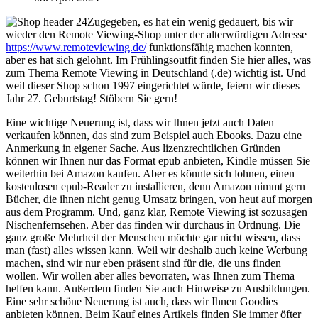
Zugegeben, es hat ein wenig gedauert, bis wir
wieder den Remote Viewing-Shop unter der alterwürdigen Adresse
https://www.remoteviewing.de/
funktionsfähig machen konnten,
aber es hat sich gelohnt. Im Frühlingsoutfit finden Sie hier alles, was
zum Thema Remote Viewing in Deutschland (.de) wichtig ist. Und
weil dieser Shop schon 1997 eingerichtet würde, feiern wir dieses
Jahr 27. Geburtstag! Stöbern Sie gern!
Eine wichtige Neuerung ist, dass wir Ihnen jetzt auch Daten
verkaufen können, das sind zum Beispiel auch Ebooks. Dazu eine
Anmerkung in eigener Sache. Aus lizenzrechtlichen Gründen
können wir Ihnen nur das Format epub anbieten, Kindle müssen Sie
weiterhin bei Amazon kaufen. Aber es könnte sich lohnen, einen
kostenlosen epub-Reader zu installieren, denn Amazon nimmt gern
Bücher, die ihnen nicht genug Umsatz bringen, von heut auf morgen
aus dem Programm. Und, ganz klar, Remote Viewing ist sozusagen
Nischenfernsehen. Aber das finden wir durchaus in Ordnung. Die
ganz große Mehrheit der Menschen möchte gar nicht wissen, dass
man (fast) alles wissen kann. Weil wir deshalb auch keine Werbung
machen, sind wir nur eben präsent sind für die, die uns finden
wollen. Wir wollen aber alles bevorraten, was Ihnen zum Thema
helfen kann. Außerdem finden Sie auch Hinweise zu Ausbildungen.
Eine sehr schöne Neuerung ist auch, dass wir Ihnen Goodies
anbieten können. Beim Kauf eines Artikels finden Sie immer öfter