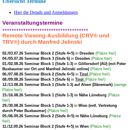
Übersicht Termine
Hier die Details und Anmeldungen
Veranstaltungstermine
+++++++++++++++++++++++++++++++++++++
Remote Viewing-Ausbildung (CRV
®
und
TRV
®
) durch Manfred Jelinski
02./03.07.26 Seminar Block 2 (Stufe 4+5)
in
Dresden
(Plätze frei!)
04./05.07.26 Seminar Block 3 (Stufe 6)
in
Dresden
(Plätze frei!)
01./02.08.26 Seminar Block 1 (Stufe 1-3)
in
Göllersdorf (AU) (mit Peter
Buxbaumer vor Ort und Manfred Jelinski online)
(Plätze frei!)
06./07.08.26 Seminar Block 2 (Stufe 4+5)
in
Tirol
(Plätze frei!)
08./09.08.26 Seminar Block 3 (Stufe 6)
in
Tirol
(Plätze frei!)
12./13.08.26 Seminar Block 1 (Stufe 1-3) auf Alsen (Dänemark)
(wenige
Plätze frei!)
15./16.08.26 Seminar Block 1 (Stufe 1-3) in Nähe Lüneburg
(Plätze
frei!)
29./30.08.26 Seminar Block 1 (Stufe 1-3)
in
Wien (evtl. Vertretung
durch Peter Buxbaumer)
(Plätze frei!)
05./06.09.26 Seminar Block 2 (Stufe 4+5) in Nähe Lüneburg
(Plätze
frei!)
11./12.09.26 Seminar Block 2 (Stufe 4+5) in Wien
(Plätze frei!)