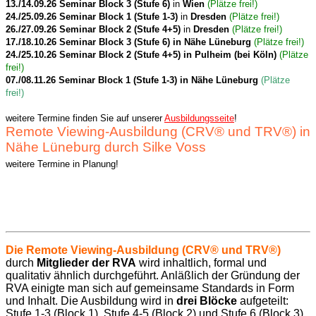
13./14.09.26 Seminar Block 3 (Stufe 6)
in
Wien
(Plätze frei!)
24./25.09.26 Seminar Block 1 (Stufe 1-3)
in
Dresden
(Plätze frei!)
26./27.09.26 Seminar
Block 2 (Stufe 4+5)
in
Dresden
(Plätze frei!)
17./18.10.26 Seminar Block 3 (Stufe 6) in Nähe Lüneburg
(Plätze frei!)
24./25.10.26 Seminar Block 2 (Stufe 4+5) in Pulheim (bei Köln)
(Plätze
frei!)
07./08.11.26 Seminar Block 1 (Stufe 1-3) in Nähe Lüneburg
(Plätze
frei!)
weitere Termine finden Sie auf unserer
Ausbildungsseite
!
Remote Viewing-Ausbildung (CRV® und TRV®) in
Nähe Lüneburg durch Silke Voss
weitere Termine in Planung!
Die Remote Viewing-Ausbildung (CRV
®
und TRV
®)
durch
Mitglieder der RVA
wird inhaltlich, formal und
qualitativ ähnlich durchgeführt. Anläßlich der Gründung der
RVA einigte man sich auf gemeinsame Standards in Form
und Inhalt. Die Ausbildung wird in
drei Blöcke
aufgeteilt:
Stufe 1-3 (Block 1), Stufe 4-5 (Block 2) und Stufe 6 (Block 3).