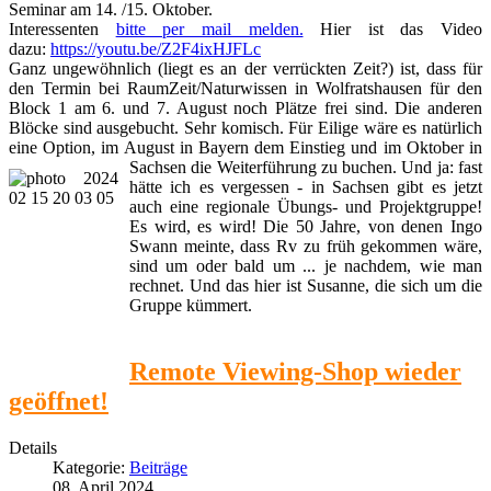
Seminar am 14. /15. Oktober.
Interessenten
bitte per mail melden.
Hier ist das Video
dazu:
https://youtu.be/Z2F4ixHJFLc
Ganz ungewöhnlich (liegt es an der verrückten Zeit?) ist, dass für
den Termin bei RaumZeit/Naturwissen in Wolfratshausen für den
Block 1 am 6. und 7. August noch Plätze frei sind. Die anderen
Blöcke sind ausgebucht. Sehr komisch. Für Eilige wäre es natürlich
eine Option, im August in Bayern dem Einstieg und im Oktober in
Sachsen die Weiterführung zu buchen.
Und ja: fast
hätte ich es vergessen - in Sachsen gibt es jetzt
auch eine regionale Übungs- und Projektgruppe!
Es wird, es wird! Die 50 Jahre, von denen Ingo
Swann meinte, dass Rv zu früh gekommen wäre,
sind um oder bald um ... je nachdem, wie man
rechnet. Und das hier ist Susanne, die sich um die
Gruppe kümmert.
Remote Viewing-Shop wieder
geöffnet!
Details
Kategorie:
Beiträge
08. April 2024