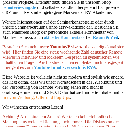
größerer Projekte. Literatur dazu finden Sie in unserem Shop
remoteviewing.de
und selbstverständlich bei jedem Buchprovider.
CRV und TRV sind eingetragene Marken der RV-Akademie.
Weitere Informationen auf der Seminarkonzeptseite oder durch
unsere Seminarbetreuung (info(at)rv-akademie.de). Besuchen Sie
auch Manfreds Blog: der persönliche aktuelle Kommentar von
Manfred Jelinski, auch
aktueller Kommentator
bei
Raum & Zeit
.
Besuchen Sie auch unsere
Youtube-Präsenz
. die ständig aktualisiert
wird. Hier finden Sie eine stetig wachsende Zahl deutscher Remote
Viewer in Interview und lockerem Gespräch zu systemischen wie
inhaltlichen Fragen. Auch aktuelle Themen bleiben nicht ausgespart.
Hier geht es zum
Youtube Inhaltsverzeichnis RVA
.
Diese Webseite ist vielleicht nicht so modern und stylish wie andere,
das liegt daran, dass wir unser Kerngeschäft in der Ausbildung und
der Verbreitung von Remote Viewing sehen und nicht in
Grafikexperimenten und SEO. Dafür hat sie fundierte Inhalte und ist
frei von Werbung, GIFs und Pop-Ups
.
Wir wünschen entspanntes Lesen!
Achtung! Aus aktuellem Anlass! Wir teilen keinerlei politische
Meinung, aus welcher Richtung auch immer. Die Diskussion der
gewonnenen Daten ist rein wissenschaftlich zu verstehen. Bitte