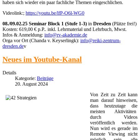
haben sich wieder ein paar fachliche Themen eingeschlichen.
Videolink:;
https://youtu.be/lfP-O6l-WG0
08./09.02.25 Seminar Block 1 (Stufe 1-3)
in
Dresden
(Plätze frei!)
Kosten: 619,00 € p.P.. inkl. Lehrmaterial und Lehrbuch, Mwst.
Infos & Anmeldung:
info@rv-akademie.de
Orga vor Ort (Chanda v. Keyserlingk):
info@reiki-zentrum-
dresden.de
v
Neues im Youtube-Kanal
Details
Kategorie:
Beiträge
20. August 2024
Von Zeit zu Zeit kann
man darauf hinweisen,
dass heutzutage die
meisten Aktivitäten
durch Videos
veröffentlich werden.
Nun wird es gerade im
Remote Viewing nicht
möglich sein, alle