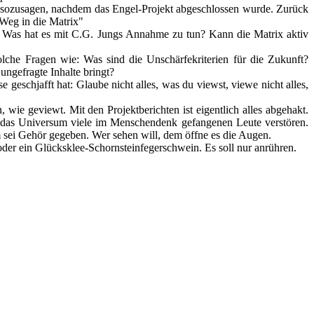
sozusagen, nachdem das Engel-Projekt abgeschlossen wurde. Zurück
 Weg in die Matrix"
ix. Was hat es mit C.G. Jungs Annahme zu tun? Kann die Matrix aktiv
lche Fragen wie: Was sind die Unschärfekriterien für die Zukunft?
ungefragte Inhalte bringt?
 geschjafft hat: Glaube nicht alles, was du viewst, viewe nicht alles,
ie geviewt. Mit den Projektberichten ist eigentlich alles abgehakt.
r das Universum viele im Menschendenk gefangenen Leute verstören.
em sei Gehör gegeben. Wer sehen will, dem öffne es die Augen.
oder ein Glücksklee-Schornsteinfegerschwein. Es soll nur anrühren.