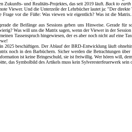
en Zukunfts- und Realitäts-Projektes, das seit 2019 läuft.
Back to earth
ote Viewer. Und die Unterzeile der Lehrbücher lautet ja: "Der direkte
die Frage vor die Füße: Was viewen wir eigentlich? Was ist die Matr
gerade die Beifänge aus Sessions geben uns Hinweise. Gerade für so
ierig? Was will uns die Matrix sagen, wenn der Viewer in der Session 
 meinen Tassenspruch hingewiesen, der es aber noch nicht auf eine Tasse
ewe!
n 2025 beschäftigen. Der Ablauf der BRD-Entwicklung läuft ohnehin, w
Matrix noch in den Barbüchern. Sicher werden die Betrachtungen übe
ormation ist keine Bringeschuld, sie ist freiwillig. Wer hören will, d
itte, das Symbolbild des Artikels muss kein Sylveresterfeuerwerk sein 