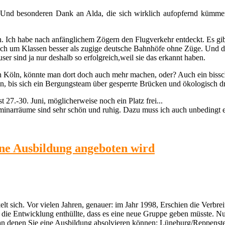
nd besonderen Dank an Alda, die sich wirklich aufopfernd kümmert
. Ich habe nach anfänglichem Zögern den Flugverkehr entdeckt. Es gibt
lich um Klassen besser als zugige deutsche Bahnhöfe ohne Züge. Und di
r sind ja nur deshalb so erfolgreich,weil sie das erkannt haben.
 Köln, könnte man dort doch auch mehr machen, oder? Auch ein bissch
en, bis sich ein Bergungsteam über gesperrte Brücken und ökologisch d
t 27.-30. Juni, möglicherweise noch ein Platz frei...
inarräume sind sehr schön und ruhig. Dazu muss ich auch unbedingt ei
ine Ausbildung angeboten wird
t sich. Vor vielen Jahren, genauer: im Jahr 1998, Erschien die Verbr
f die Entwicklung enthüllte, dass es eine neue Gruppe geben müsste. Nu
an denen Sie eine Ausbildung absolvieren können: Lüneburg/Reppenst