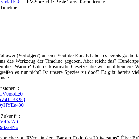
OKymiaJEk8
RV-Speziel 1: Beste Targetformulierung
Timeline
llower (Verfolger?) unseres Youtube-Kanals haben es bereits goutie
 uns das Werkzeug der Timeline gegeben. Aber reicht das? Hundertpro
über. Warum? Gibt es kosmische Gesetze, die wir nicht kennen? Wink
reifen es nur nicht? Ist unsere Spezies zu doof? Es gibt bereits v
anal:
nsionen":
0vBTV0moLz0
6GhV4T_3K9Q
AK3yHYEa430
e Zukunft":
dxV4fyfA0
h8rdzx4No
präche von RVern in der "Bar am Ende des Universums" Über Erfah