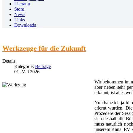
Literatur
Store
News
Links
Downloads
Werkzeuge für die Zukunft
Details
Kategorie:
Beiträge
01. Mai 2026
Wir bekommen immer 
aber neben sehr pe
erkannt, ist alles w
Nun habe ich ja für
erlernt wurden. Di
Prozedere der Sessi
sich deshalb die Bü
muss natürlich noc
unserem Kanal RV-