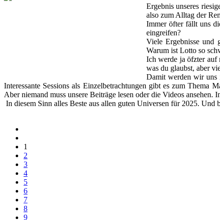
Ergebnis unseres riesig
also zum Alltag der Rem
Immer öfter fällt uns 
eingreifen?
Viele Ergebnisse und 
Warum ist Lotto so schw
Ich werde ja öfzter auf
was du glaubst, aber vi
Damit werden wir uns i
Interessante Sessions als Einzelbetrachtungen gibt es zum Thema 
Aber niemand muss unsere Beiträge lesen oder die Videos ansehen. Inf
In diesem Sinn alles Beste aus allen guten Universen für 2025. Und b
1
2
3
4
5
6
7
8
9