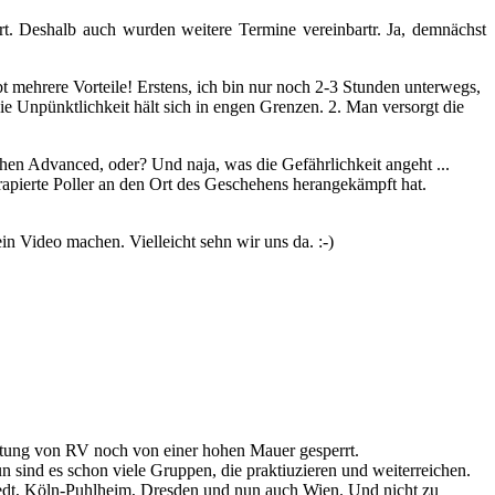
. Deshalb auch wurden weitere Termine vereinbartr. Ja, demnächst
 mehrere Vorteile! Erstens, ich bin nur noch 2-3 Stunden unterwegs,
e Unpünktlichkeit hält sich in engen Grenzen. 2. Man versorgt die
en Advanced, oder? Und naja, was die Gefährlichkeit angeht ...
rapierte Poller an den Ort des Geschehens herangekämpft hat.
n Video machen. Vielleicht sehn wir uns da. :-)
eitung von RV noch von einer hohen Mauer gesperrt.
n sind es schon viele Gruppen, die praktiuzieren und weiterreichen.
edt, Köln-Puhlheim, Dresden und nun auch Wien. Und nicht zu