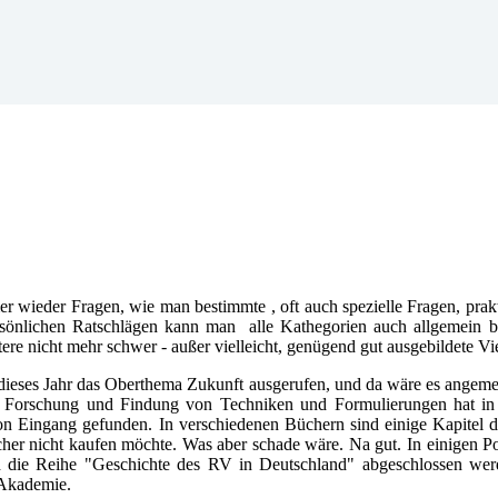
wieder Fragen, wie man bestimmte , oft auch spezielle Fragen, prakt
rsönlichen Ratschlägen kann man alle Kathegorien auch allgemein b
eitere nicht mehr schwer - außer vielleicht, genügend gut ausgebildete 
 dieses Jahr das Oberthema Zukunft ausgerufen, und da wäre es angemes
e Forschung und Findung von Techniken und Formulierungen hat in de
on Eingang gefunden. In verschiedenen Büchern sind einige Kapitel 
cher nicht kaufen möchte. Was aber schade wäre. Na gut. In einigen Po
h die Reihe "Geschichte des RV in Deutschland" abgeschlossen wer
Akademie.