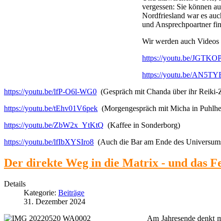
vergessen: Sie können a
Nordfriesland war es auch
und Ansprechpoartner fi
Wir werden auch Videos z
https://youtu.be/JGTKO
https://youtu.be/AN5
https://youtu.be/lfP-O6l-WG0
(Gespräch mit Chanda über ihr Reiki-
https://youtu.be/tEhv01V6pek
(Morgengespräch mit Micha in Puhlh
https://youtu.be/ZbW2x_YtKtQ
(Kaffee in Sonderborg)
https://youtu.be/lfIbXYSIro8
(Auch die Bar am Ende des Universums 
Der direkte Weg in die Matrix - und das 
Details
Kategorie:
Beiträge
31. Dezember 2024
Am Jahresende denkt man