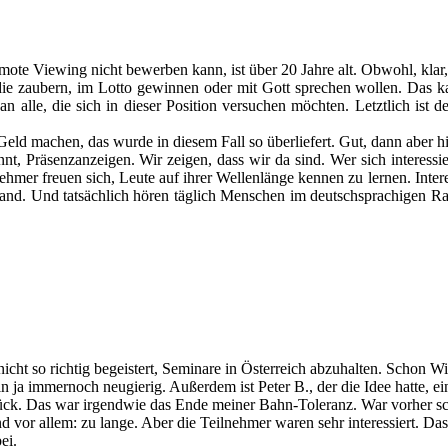
mote Viewing nicht bewerben kann, ist über 20 Jahre alt. Obwohl, kl
die zaubern, im Lotto gewinnen oder mit Gott sprechen wollen. Das ka
n alle, die sich in dieser Position versuchen möchten. Letztlich ist
eld machen, das wurde in diesem Fall so überliefert. Gut, dann aber hi
, Präsenzanzeigen. Wir zeigen, dass wir da sind. Wer sich interessier
ehmer freuen sich, Leute auf ihrer Wellenlänge kennen zu lernen. Intere
nd. Und tatsächlich hören täglich Menschen im deutschsprachigen Ra
 nicht so richtig begeistert, Seminare in Österreich abzuhalten. Schon 
n ja immernoch neugierig. Außerdem ist Peter B., der die Idee hatte, e
ck. Das war irgendwie das Ende meiner Bahn-Toleranz. War vorher sc
d vor allem: zu lange. Aber die Teilnehmer waren sehr interessiert. Das
ei.