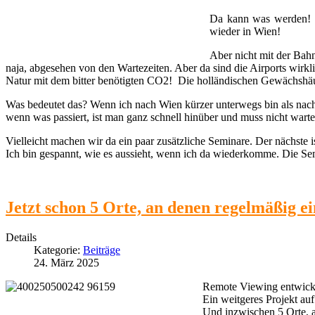
Da kann was werden! U
wieder in Wien!
Aber nicht mit der Bahn
naja, abgesehen von den Wartezeiten. Aber da sind die Airports wirk
Natur mit dem bitter benötigten CO2! Die holländischen Gewächshäuse
Was bedeutet das? Wenn ich nach Wien kürzer unterwegs bin als nach
wenn was passiert, ist man ganz schnell hinüber und muss nicht wart
Vielleicht machen wir da ein paar zusätzliche Seminare. Der nächste is
Ich bin gespannt, wie es aussieht, wenn ich da wiederkomme. Die Sem
Jetzt schon 5 Orte, an denen regelmäßig e
Details
Kategorie:
Beiträge
24. März 2025
Remote Viewing entwickel
Ein weitgeres Projekt au
Und inzwischen 5 Orte, 