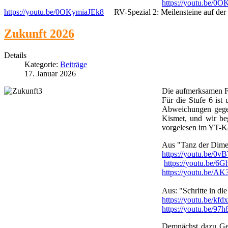
https://youtu.be/0
https://youtu.be/0OKymiaJEk8
RV-Spezial 2: Meilensteine auf der 
Zukunft 2026
Details
Kategorie:
Beiträge
17. Januar 2026
Die aufmerksamen Fo
Für die Stufe 6 ist
Abweichungen gegen
Kismet, und wir beg
vorgelesen im YT-K
Aus "Tanz der Dime
https://youtu.be/
https://youtu.be/
https://youtu.be/
Aus: "Schritte in di
https://youtu.be/kf
https://youtu.be/97
Demnächst dazu Ges