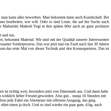
ar, man kann alles bewerben. Man bekommt dann auch Kundschaft. Bei
nn bearbeiten, wer will. Oder es sind Leute, die auf der Suche nach
 der Maharishi Mahesh Yogi in den späten 60er auch an ganz profanen
t and run.
t, bekommt Material. Wir sind mit der Qualität unserer Interessenten
ssanter Sortierprozess. Das war jetzt mal ein Fazit nach fast 30 Jahren
um das erste Mal von dieser Technik und den Konsequenzen. Das ist
Wien ist richtig weit, besonders jetzt von Dänemark aus. Und dann habe
in wirklich lieber Freund geworden. Also gut... nunja 16 Stunden mit
hon jede Fahrt ein Abenteuer mit offenem Ausgang, das ging
 rührt einen ja doch. Und es sind wieder ein paar gute, d.hg. auch