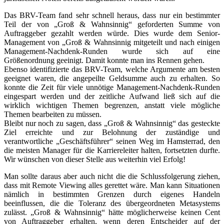
Das BRV-Team fand sehr schnell heraus, dass nur ein bestimmter
Teil der von „Groß & Wahnsinnig“ geforderten Summe von
Auftraggeber gezahlt werden würde. Dies wurde dem Senior-
Management von „Groß & Wahnsinnig mitgeteilt und nach einigen
Management-Nachdenk-Runden wurde sich auf eine
Größenordnung geeinigt. Damit konnte man ins Rennen gehen.
Ebenso identifizierte das BRV-Team, welche Argumente am besten
geeignet waren, die angepeilte Geldsumme auch zu erhalten. So
konnte die Zeit für viele unnötige Management-Nachdenk-Runden
eingespart werden und der zeitliche Aufwand ließ sich auf die
wirklich wichtigen Themen begrenzen, anstatt viele mögliche
Themen bearbeiten zu müssen.
Bleibt nur noch zu sagen, dass „Groß & Wahnsinnig“ das gesteckte
Ziel erreichte und zur Belohnung der zuständige und
verantwortliche „Geschäftsführer“ seinen Weg im Hamsterrad, den
die meisten Manager für die Karriereleiter halten, fortsetzten durfte.
Wir wünschen von dieser Stelle aus weiterhin viel Erfolg!
Man sollte daraus aber auch nicht die die Schlussfolgerung ziehen,
dass mit Remote Viewing alles gerettet wäre. Man kann Situationen
nämlich in bestimmten Grenzen durch eigenes Handeln
beeinflussen, die die Toleranz des übergeordneten Metasystems
zulässt. „Groß & Wahnsinnig“ hätte möglicherweise keinen Cent
von Auftraggeber erhalten, wenn deren Entscheider auf der