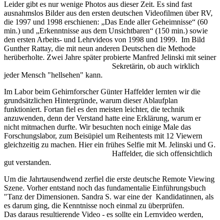
Leider gibt es nur wenige Photos aus dieser Zeit. Es sind fast
ausnahmslos Bilder aus den ersten deutschen Videofilmen über RV,
die 1997 und 1998 erschienen: „Das Ende aller Geheimnisse“ (60
min.) und „Erkenntnisse aus dem Unsichtbaren“ (150 min.) sowie
den ersten Arbeits- und Lehrvideos von 1998 und 1999. Im Bild
Gunther Rattay, die mit neun anderen Deutschen die Methode
herüberholte. Zwei Jahre später probierte Manfred Jelinski mit
seiner
Sekretärin, ob auch wirklich
jeder Mensch "hellsehen" kann.
Im Labor beim Gehirnforscher Günter Haffelder lernten wir die
grundsätzlichen Hintergründe, warum dieser Ablaufplan
funktioniert. Fortan fiel es den meisten leichter, die technik
anzuwenden, denn der Verstand hatte eine Erklärung, warum er
nicht mitmachen durfte. Wir besuchten noch einige Male das
Forschungslabor, zum Beisüpiel um Reihentests mit 12 Viewern
gleichzeitig zu machen. Hier ein frühes Selfie mit M. Jelinski und G.
Haffelder, die sich
offensichtlich
gut verstanden.
Um die Jahrtausendwend zerfiel die erste deutsche Remote Viewing
Szene. Vorher entstand noch das fundamentalie Einführungsbuch
"Tanz der Dimensionen. Sandra S. war eine der Kandidatinnen, als
es darum ging, die Kenntnisse noch einmal zu überprüfen.
Das daraus resultierende Video - es sollte ein Lernvideo werden,