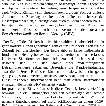
sein, das sich mit Problemlösungen beschäftigt, deren Ergebnisse
wichtig für die weitere Bearbeitung zum Beispiel eines Projektes
sind. Welche Richtung soll eingeschlagen werden? Soll der billigste
Anbieter den Zuschlag erhalten oder sollte man besser das
Gesamtpaket wählen, allerdings dann auch mit dem höheren Preis.
Es geht also darum, ein mögliches zukünftiges Risiko zu
minimieren. Dies ist auch der Kernpunkt des gesamten
Betriebswirtschaftlichen Remote Viewing
(BRV).
Der Begriff des Risikos hat sich hier etabliert, ist aber leider nicht
ganz korrekt. Genau genommen geht es um Entscheidungen für die
Zukunft bei Unsicherheit. Bis heute gibt es keine mathematisch
fundierten Herangehensweisen, Unsicherheiten zu erfassen.
Unsichere Situationen zeichnen sich gerade dadurch aus, dass sie
unsicher sind und sich damit einer vollumfänglichen
Betrachtungsweise entziehen. Besonders die Randbedingungen,
also die äußeren Einflüsse, können normalerweise nicht genau
genug abgeschätzt werden, um belastbare Aussagen zu treffen.
Diese unsicheren Informationen kann man durch Informationen
ergänzen, die mittels BRV generiert wurden.
Im praktischen Einsatz hat sich diese Technik bereits vielfältig
bewährt. Ob ein Auftraggeber aber den Vorschlägen der Remote
Viewer folgt, ist seiner freien Entscheidung unterstellt. Während
normale Entscheidungen auf dieser Risikoebene zu einem 50:50-
Erfolg führen, hat man im Rahmen der Beratung mit BRV eine