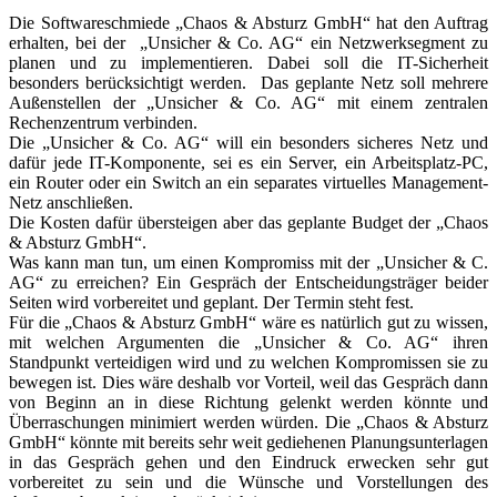
Die Softwareschmiede „Chaos & Absturz GmbH“ hat den Auftrag
erhalten, bei der „Unsicher & Co. AG“ ein Netzwerksegment zu
planen und zu implementieren. Dabei soll die IT-Sicherheit
besonders berücksichtigt werden. Das geplante Netz soll mehrere
Außenstellen der „Unsicher & Co. AG“ mit einem zentralen
Rechenzentrum verbinden.
Die „Unsicher & Co. AG“ will ein besonders sicheres Netz und
dafür jede IT-Komponente, sei es ein Server, ein Arbeitsplatz-PC,
ein Router oder ein Switch an ein separates virtuelles Management-
Netz anschließen.
Die Kosten dafür übersteigen aber das geplante Budget der „Chaos
& Absturz GmbH“.
Was kann man tun, um einen Kompromiss mit der „Unsicher & C.
AG“ zu erreichen? Ein Gespräch der Entscheidungsträger beider
Seiten wird vorbereitet und geplant. Der Termin steht fest.
Für die „Chaos & Absturz GmbH“ wäre es natürlich gut zu wissen,
mit welchen Argumenten die „Unsicher & Co. AG“ ihren
Standpunkt verteidigen wird und zu welchen Kompromissen sie zu
bewegen ist. Dies wäre deshalb vor Vorteil, weil das Gespräch dann
von Beginn an in diese Richtung gelenkt werden könnte und
Überraschungen minimiert werden würden. Die „Chaos & Absturz
GmbH“ könnte mit bereits sehr weit gediehenen Planungsunterlagen
in das Gespräch gehen und den Eindruck erwecken sehr gut
vorbereitet zu sein und die Wünsche und Vorstellungen des