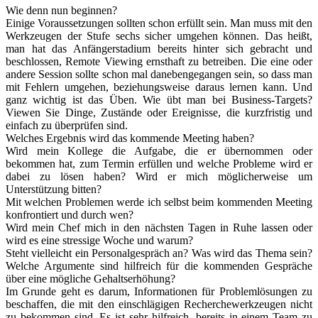
Wie denn nun beginnen?
Einige Voraussetzungen sollten schon erfüllt sein. Man muss mit den
Werkzeugen der Stufe sechs sicher umgehen können. Das heißt,
man hat das Anfängerstadium bereits hinter sich gebracht und
beschlossen, Remote Viewing ernsthaft zu betreiben. Die eine oder
andere Session sollte schon mal danebengegangen sein, so dass man
mit Fehlern umgehen, beziehungsweise daraus lernen kann. Und
ganz wichtig ist das Üben. Wie übt man bei Business-Targets?
Viewen Sie Dinge, Zustände oder Ereignisse, die kurzfristig und
einfach zu überprüfen sind.
Welches Ergebnis wird das kommende Meeting haben?
Wird mein Kollege die Aufgabe, die er übernommen oder
bekommen hat, zum Termin erfüllen und welche Probleme wird er
dabei zu lösen haben? Wird er mich möglicherweise um
Unterstützung bitten?
Mit welchen Problemen werde ich selbst beim kommenden Meeting
konfrontiert und durch wen?
Wird mein Chef mich in den nächsten Tagen in Ruhe lassen oder
wird es eine stressige Woche und warum?
Steht vielleicht ein Personalgespräch an? Was wird das Thema sein?
Welche Argumente sind hilfreich für die kommenden Gespräche
über eine mögliche Gehaltserhöhung?
Im Grunde geht es darum, Informationen für Problemlösungen zu
beschaffen, die mit den einschlägigen Recherchewerkzeugen nicht
zu bekommen sind. Es ist sehr hilfreich, bereits in einem Team zu