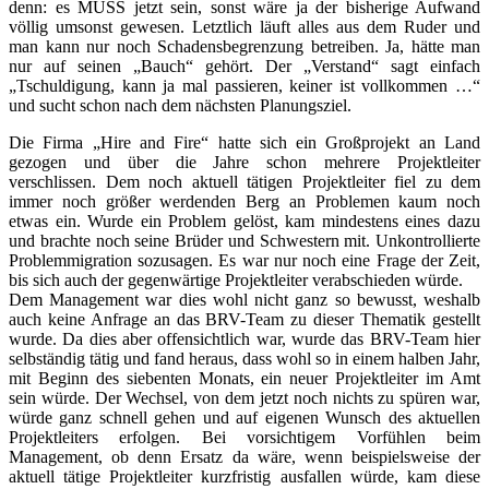
denn: es MUSS jetzt sein, sonst wäre ja der bisherige Aufwand
völlig umsonst gewesen. Letztlich läuft alles aus dem Ruder und
man kann nur noch Schadensbegrenzung betreiben. Ja, hätte man
nur auf seinen „Bauch“ gehört. Der „Verstand“ sagt einfach
„Tschuldigung, kann ja mal passieren, keiner ist vollkommen …“
und sucht schon nach dem nächsten Planungsziel.
Die Firma „Hire and Fire“ hatte sich ein Großprojekt an Land
gezogen und über die Jahre schon mehrere Projektleiter
verschlissen. Dem noch aktuell tätigen Projektleiter fiel zu dem
immer noch größer werdenden Berg an Problemen kaum noch
etwas ein. Wurde ein Problem gelöst, kam mindestens eines dazu
und brachte noch seine Brüder und Schwestern mit. Unkontrollierte
Problemmigration sozusagen. Es war nur noch eine Frage der Zeit,
bis sich auch der gegenwärtige Projektleiter verabschieden würde.
Dem Management war dies wohl nicht ganz so bewusst, weshalb
auch keine Anfrage an das BRV-Team zu dieser Thematik gestellt
wurde. Da dies aber offensichtlich war, wurde das BRV-Team hier
selbständig tätig und fand heraus, dass wohl so in einem halben Jahr,
mit Beginn des siebenten Monats, ein neuer Projektleiter im Amt
sein würde. Der Wechsel, von dem jetzt noch nichts zu spüren war,
würde ganz schnell gehen und auf eigenen Wunsch des aktuellen
Projektleiters erfolgen. Bei vorsichtigem Vorfühlen beim
Management, ob denn Ersatz da wäre, wenn beispielsweise der
aktuell tätige Projektleiter kurzfristig ausfallen würde, kam diese