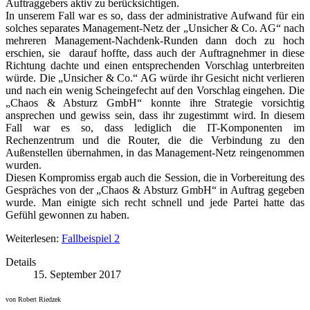
Auftraggebers aktiv zu berücksichtigen.
In unserem Fall war es so, dass der administrative Aufwand für ein
solches separates Management-Netz der „Unsicher & Co. AG“ nach
mehreren Management-Nachdenk-Runden dann doch zu hoch
erschien, sie darauf hoffte, dass auch der Auftragnehmer in diese
Richtung dachte und einen entsprechenden Vorschlag unterbreiten
würde. Die „Unsicher & Co.“ AG würde ihr Gesicht nicht verlieren
und nach ein wenig Scheingefecht auf den Vorschlag eingehen. Die
„Chaos & Absturz GmbH“ konnte ihre Strategie vorsichtig
ansprechen und gewiss sein, dass ihr zugestimmt wird. In diesem
Fall war es so, dass lediglich die IT-Komponenten im
Rechenzentrum und die Router, die die Verbindung zu den
Außenstellen übernahmen, in das Management-Netz reingenommen
wurden.
Diesen Kompromiss ergab auch die Session, die in Vorbereitung des
Gespräches von der „Chaos & Absturz GmbH“ in Auftrag gegeben
wurde. Man einigte sich recht schnell und jede Partei hatte das
Gefühl gewonnen zu haben.
Weiterlesen:
Fallbeispiel 2
Details
15. September 2017
von Robert Riedzek