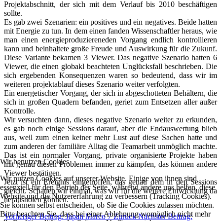
Projektabschnitt, der sich mit dem Verlauf bis 2010 beschäftigen
sollte.
Es gab zwei Szenarien: ein positives und ein negatives. Beide hatten
mit Energie zu tun. In dem einen fanden Wissenschaftler heraus, wie
man einen energieproduziereneden Vorgang endlich kontrollieren
kann und beinhaltete große Freude und Auswirkung für die Zukunf.
Diese Variante bekamen 3 Viewer. Das negative Szenario hatten 6
Viewer, die einen globakl beachteten Unglücksfall beschrieben. Die
sich ergebenden Konsequenzen waren so bedeutend, dass wir im
weiteren projektablauf dieses Szenario weiter verfolgten.
Ein energetischer Vorgang, der sich in abgeschotteten Behältern, die
sich in großen Quadern befanden, geriet zum Entsetzen aller außer
Kontrolle.
Wir versuchten dann, dieses negative Szenario weiter zu erkunden,
es gab noch einige Sessions darauf, aber die Endauswertung blieb
aus, weil zum einen keiner mehr Lust auf diese Sachen hatte und
zum anderen der familiäre Alltag die Teamarbeit unmöglich machte.
Das ist ein normaler Vorgang, private organisierte Projekte haben
Wir benutzen Cookies
mit genau diesen Problemen immer zu kämpfen, das können andere
Viewer bestätigen.
Wir nutzen Cookies auf unserer Website. Einige von ihnen sind
Jetzt ist ein Ereignis eingetroffen, das genau dem in den Sessions
essenziell für den Betrieb der Seite, während andere uns helfen, diese
gleicht. Schauen wir einmal, was wir für die weitere Entwicklung da
Website und die Nutzererfahrung zu verbessern (Tracking Cookies).
herausholen können.
Sie können selbst entscheiden, ob Sie die Cookies zulassen möchten.
Bitte beachten Sie, dass bei einer Ablehnung womöglich nicht mehr
Vorheriger Beitrag: Japan Marco 7
Zurück
Nächster Beitrag: