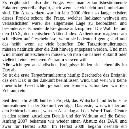
Es ergibt sich also die Frage, wie man zukunftsbestimmende
Faktoren generell aufspürt, auch wenn sie vielleicht noch unbekannt
sind. Ein Ansatz dazu war im Jahr 2000 (denn so lange existiert
dieses Projekt schon) die Frage, welcher Indikator weltweit am
verlässlichsten wäre, die allgemeine Lage zu beobachten und
besondere, entscheidende Ereignisse aufzuspüren. Die Wahl fiel auf
den DAX, den deutschen Aktien-Index. Aktienkurse reagieren am
schnellsten auf Geschehnisse, wenn sie bedeutend genug sind und
das heißt, wenn sie viele betreffen. Die Targetformulierungen
müssen natürlich über die Zeit hinweg angepasst werden. Und man
wird immer unterscheiden müssen, ob man die nähere Zukunft oder
vielleicht einen weiteren Zeitraum viewen will.
Alle wichtigen ausländischen Ereignisse bilden sich ebenfalls im
Dax ab.
So ist die erste Targetformulierung häufig: Beschreibe das Ereignis,
das den Dax in der Zukunft beeinflussen wird, und weil wir keine
unendliche Geschichte gebrauchen können, schränken wir den
Zeitraum ein.
Seit dem Jahr 2000 läuft ein Projekt, das Wirtschaft und technische
Innovationen in der Zukunft verfolgt. Das erste, was wir hier auf
den Schirm bekamen, war der Anschlag auf das World Trade Center
in allen seinen gruseligen Details und der Wirkung auf die Börse.
Anfang 2007 bekamen wir wieder einen Absturz des DAX und
zwar für Herbst 2008. Im Herbst 2008 begann deshalb ein