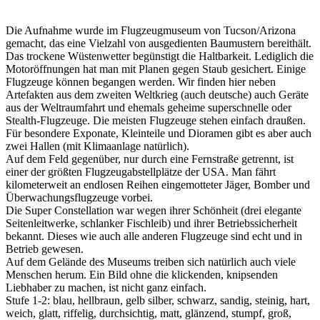
Die Aufnahme wurde im Flugzeugmuseum von Tucson/Arizona
gemacht, das eine Vielzahl von ausgedienten Baumustern bereithält.
Das trockene Wüstenwetter begünstigt die Haltbarkeit. Lediglich die
Motoröffnungen hat man mit Planen gegen Staub gesichert. Einige
Flugzeuge können begangen werden. Wir finden hier neben
Artefakten aus dem zweiten Weltkrieg (auch deutsche) auch Geräte
aus der Weltraumfahrt und ehemals geheime superschnelle oder
Stealth-Flugzeuge. Die meisten Flugzeuge stehen einfach draußen.
Für besondere Exponate, Kleinteile und Dioramen gibt es aber auch
zwei Hallen (mit Klimaanlage natürlich).
Auf dem Feld gegenüber, nur durch eine Fernstraße getrennt, ist
einer der größten Flugzeugabstellplätze der USA. Man fährt
kilometerweit an endlosen Reihen eingemotteter Jäger, Bomber und
Überwachungsflugzeuge vorbei.
Die Super Constellation war wegen ihrer Schönheit (drei elegante
Seitenleitwerke, schlanker Fischleib) und ihrer Betriebssicherheit
bekannt. Dieses wie auch alle anderen Flugzeuge sind echt und in
Betrieb gewesen.
Auf dem Gelände des Museums treiben sich natürlich auch viele
Menschen herum. Ein Bild ohne die klickenden, knipsenden
Liebhaber zu machen, ist nicht ganz einfach.
Stufe 1-2: blau, hellbraun, gelb silber, schwarz, sandig, steinig, hart,
weich, glatt, riffelig, durchsichtig, matt, glänzend, stumpf, groß,