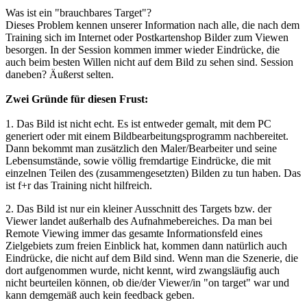
Was ist ein "brauchbares Target"?
Dieses Problem kennen unserer Information nach alle, die nach dem
Training sich im Internet oder Postkartenshop Bilder zum Viewen
besorgen. In der Session kommen immer wieder Eindrücke, die
auch beim besten Willen nicht auf dem Bild zu sehen sind. Session
daneben? Äußerst selten.
Zwei Gründe für diesen Frust:
1. Das Bild ist nicht echt. Es ist entweder gemalt, mit dem PC
generiert oder mit einem Bildbearbeitungsprogramm nachbereitet.
Dann bekommt man zusätzlich den Maler/Bearbeiter und seine
Lebensumstände, sowie völlig fremdartige Eindrücke, die mit
einzelnen Teilen des (zusammengesetzten) Bilden zu tun haben. Das
ist f+r das Training nicht hilfreich.
2. Das Bild ist nur ein kleiner Ausschnitt des Targets bzw. der
Viewer landet außerhalb des Aufnahmebereiches. Da man bei
Remote Viewing immer das gesamte Informationsfeld eines
Zielgebiets zum freien Einblick hat, kommen dann natürlich auch
Eindrücke, die nicht auf dem Bild sind. Wenn man die Szenerie, die
dort aufgenommen wurde, nicht kennt, wird zwangsläufig auch
nicht beurteilen können, ob die/der Viewer/in "on target" war und
kann demgemäß auch kein feedback geben.