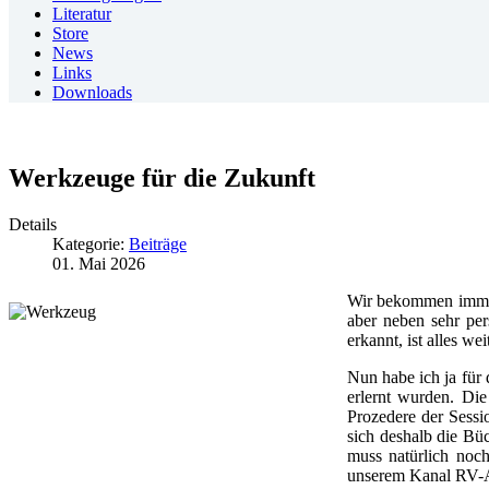
Literatur
Store
News
Links
Downloads
Werkzeuge für die Zukunft
Details
Kategorie:
Beiträge
01. Mai 2026
Wir bekommen immer 
aber neben sehr pe
erkannt, ist alles w
Nun habe ich ja für
erlernt wurden. Di
Prozedere der Sessi
sich deshalb die Bü
muss natürlich noc
unserem Kanal RV-