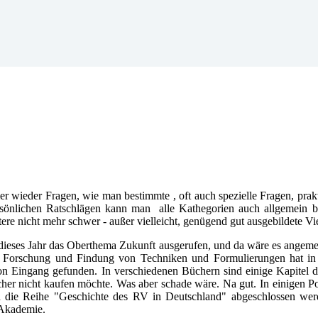
wieder Fragen, wie man bestimmte , oft auch spezielle Fragen, prakt
rsönlichen Ratschlägen kann man alle Kathegorien auch allgemein b
eitere nicht mehr schwer - außer vielleicht, genügend gut ausgebildete 
 dieses Jahr das Oberthema Zukunft ausgerufen, und da wäre es angemes
e Forschung und Findung von Techniken und Formulierungen hat in de
on Eingang gefunden. In verschiedenen Büchern sind einige Kapitel 
cher nicht kaufen möchte. Was aber schade wäre. Na gut. In einigen Po
h die Reihe "Geschichte des RV in Deutschland" abgeschlossen wer
Akademie.