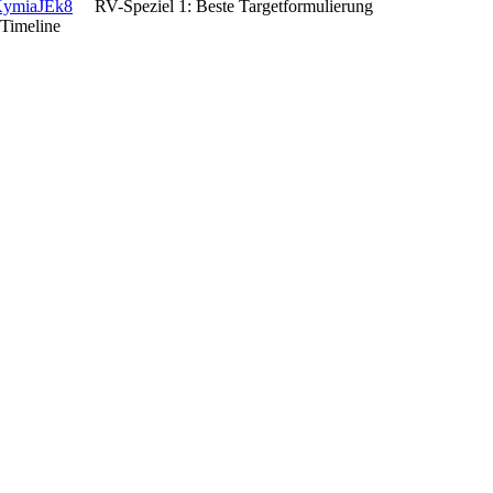
OKymiaJEk8
RV-Speziel 1: Beste Targetformulierung
Timeline