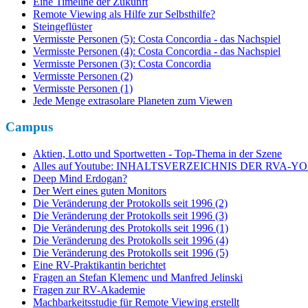
Eine Timeline der Zukunft
Remote Viewing als Hilfe zur Selbsthilfe?
Steingeflüster
Vermisste Personen (5): Costa Concordia - das Nachspiel
Vermisste Personen (4): Costa Concordia - das Nachspiel
Vermisste Personen (3): Costa Concordia
Vermisste Personen (2)
Vermisste Personen (1)
Jede Menge extrasolare Planeten zum Viewen
Campus
Aktien, Lotto und Sportwetten - Top-Thema in der Szene
Alles auf Youtube: INHALTSVERZEICHNIS DER RVA
Deep Mind Erdogan?
Der Wert eines guten Monitors
Die Veränderung der Protokolls seit 1996 (2)
Die Veränderung der Protokolls seit 1996 (3)
Die Veränderung des Protokolls seit 1996 (1)
Die Veränderung des Protokolls seit 1996 (4)
Die Veränderung des Protokolls seit 1996 (5)
Eine RV-Praktikantin berichtet
Fragen an Stefan Klemenc und Manfred Jelinski
Fragen zur RV-Akademie
Machbarkeitsstudie für Remote Viewing erstellt