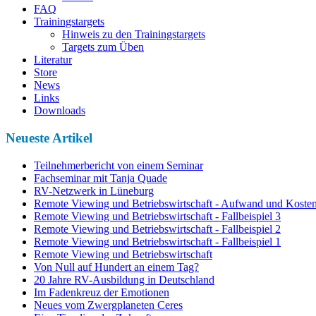
FAQ
Trainingstargets
Hinweis zu den Trainingstargets
Targets zum Üben
Literatur
Store
News
Links
Downloads
Neueste Artikel
Teilnehmerbericht von einem Seminar
Fachseminar mit Tanja Quade
RV-Netzwerk in Lüneburg
Remote Viewing und Betriebswirtschaft - Aufwand und Koste
Remote Viewing und Betriebswirtschaft - Fallbeispiel 3
Remote Viewing und Betriebswirtschaft - Fallbeispiel 2
Remote Viewing und Betriebswirtschaft - Fallbeispiel 1
Remote Viewing und Betriebswirtschaft
Von Null auf Hundert an einem Tag?
20 Jahre RV-Ausbildung in Deutschland
Im Fadenkreuz der Emotionen
Neues vom Zwergplaneten Ceres