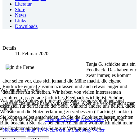
Literatur
Store
News
Links
Downloads
Details
11. Februar 2020
Tanja G. schickte uns ein
Feedback. Das haben wir
zwar immer, es kommt
aber selten vor, dass sich jemand die Mühe macht, die eigene
Eindrücke einmal zusammnzufassen und auch etwas länger und
Wir benutzen Cookies
detaillierter zu schreiben. Wir haben von vielen Interessenten
erfahren, dass gerade fachliches Feedback wichtig ist. Schöne
Wir nutzen Cookies auf unserer Website. Einige von ihnen sind
Gästebucheinträge haben wir sehr viele. Aber die veröffentlicht man
essenziell für den Betrieb der Seite, während andere uns helfen, diese
nicht.
Website und die Nutzererfahrung zu verbessern (Tracking Cookies).
Sie können selbst entscheiden, ob Sie die Cookies zulassen möchten.
Der Artikel ist auf der
Remote Viewing-News-Seite
zu finden.
Bitte beachten Sie, dass bei einer Ablehnung womöglich nicht mehr
alle Funktionalitäten der Seite zur Verfügung stehen.
Nächster Beitrag: RV-Netzwerk in Lüneburg
Weiter