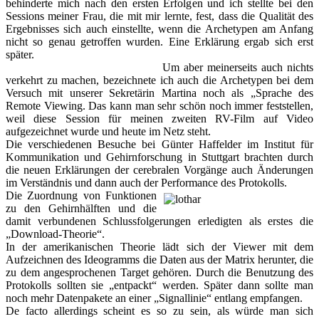
behinderte mich nach den ersten Erfolgen und ich stellte bei den
Sessions meiner Frau, die mit mir lernte, fest, dass die Qualität des
Ergebnisses sich auch einstellte, wenn die Archetypen am Anfang
nicht so genau getroffen wurden. Eine Erklärung ergab sich erst
später.
Um aber meinerseits auch nichts
verkehrt zu machen, bezeichnete ich auch die Archetypen bei dem
Versuch mit unserer Sekretärin Martina noch als „Sprache des
Remote Viewing. Das kann man sehr schön noch immer feststellen,
weil diese Session für meinen zweiten RV-Film auf Video
aufgezeichnet wurde und heute im Netz steht.
Die verschiedenen Besuche bei Günter Haffelder im Institut für
Kommunikation und Gehirnforschung in Stuttgart brachten durch
die neuen Erklärungen der cerebralen Vorgänge auch Änderungen
im Verständnis und dann auch der Performance des Protokolls.
Die Zuordnung von Funktionen
zu den Gehirnhälften und die
damit verbundenen Schlussfolgerungen erledigten als erstes die
„Download-Theorie“.
In der amerikanischen Theorie lädt sich der Viewer mit dem
Aufzeichnen des Ideogramms die Daten aus der Matrix herunter, die
zu dem angesprochenen Target gehören. Durch die Benutzung des
Protokolls sollten sie „entpackt“ werden. Später dann sollte man
noch mehr Datenpakete an einer „Signallinie“ entlang empfangen.
De facto allerdings scheint es so zu sein, als würde man sich