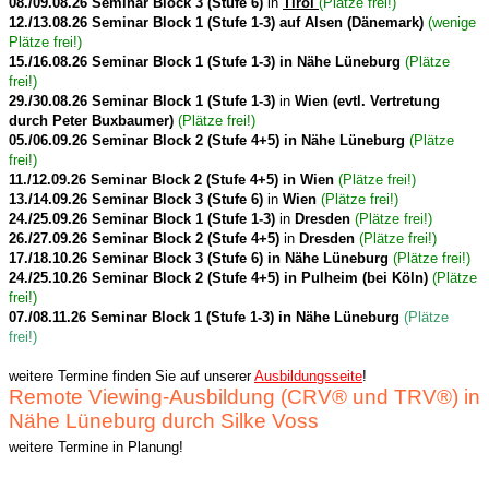
08./09.08.26 Seminar Block 3 (Stufe 6)
in
Tirol
(Plätze frei!)
12./13.08.26 Seminar Block 1 (Stufe 1-3) auf Alsen (Dänemark)
(wenige
Plätze frei!)
15./16.08.26 Seminar Block 1 (Stufe 1-3) in Nähe Lüneburg
(Plätze
frei!)
29./30.08.26 Seminar Block 1 (Stufe 1-3)
in
Wien (evtl. Vertretung
durch Peter Buxbaumer)
(Plätze frei!)
05./06.09.26 Seminar Block 2 (Stufe 4+5) in Nähe Lüneburg
(Plätze
frei!)
11./12.09.26 Seminar Block 2 (Stufe 4+5) in Wien
(Plätze frei!)
13./14.09.26 Seminar Block 3 (Stufe 6)
in
Wien
(Plätze frei!)
24./25.09.26 Seminar Block 1 (Stufe 1-3)
in
Dresden
(Plätze frei!)
26./27.09.26 Seminar
Block 2 (Stufe 4+5)
in
Dresden
(Plätze frei!)
17./18.10.26 Seminar Block 3 (Stufe 6) in Nähe Lüneburg
(Plätze frei!)
24./25.10.26 Seminar Block 2 (Stufe 4+5) in Pulheim (bei Köln)
(Plätze
frei!)
07./08.11.26 Seminar Block 1 (Stufe 1-3) in Nähe Lüneburg
(Plätze
frei!)
weitere Termine finden Sie auf unserer
Ausbildungsseite
!
Remote Viewing-Ausbildung (CRV® und TRV®) in
Nähe Lüneburg durch Silke Voss
weitere Termine in Planung!