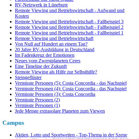
RV-Netzwerk in Lüneburg
Remote Viewing und Betriebswirtschaft - Aufwand und
Kosten
Remote Viewing und Betriebswirtschaft - Fallbeispiel 3
Remote Viewing und Betriebswirtschaft - Fallbeispiel 2
Remote Viewing und Betriebswirtschaft - Fallbeispiel 1
Remote Viewing und Betriebswirtschaft
Von Null auf Hundert an einem Tag?
20 Jahre RV-Ausbildung in Deutschland
Im Fadenkreuz der Emotionen
Neues vom Zwergplaneten Ceres
Eine Timeline der Zukunft
Remote Viewing als Hilfe zur Selbsthilfe?
Steingeflüster
Vermisste Personen (5): Costa Concordia - das Nachspiel
Vermisste Personen (4): Costa Concordia - das Nachspiel
Vermisste Personen (3): Costa Concordia
Vermisste Personen (2)
Vermisste Personen (1)
Jede Menge extrasolare Planeten zum Viewen
Campus
Aktien, Lotto und Sportwetten - Top-Thema in der Szene