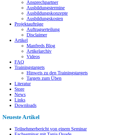
Ansprechpartner
Ausbildungstermine
Ausbildungskonzepte
Ausbildungskosten
Projektaufträge
Auftragserteilung
Disclaimer
Artikel
Manfreds Blog
Artikelarchiv
Videos
FAQ
Trainingstargets
Hinweis zu den Trainingstargets
Targets zum Üben
Literatur
Store
News
Links
Downloads
Neueste Artikel
Teilnehmerbericht von einem Seminar
Fachseminar mit Tanja Quade