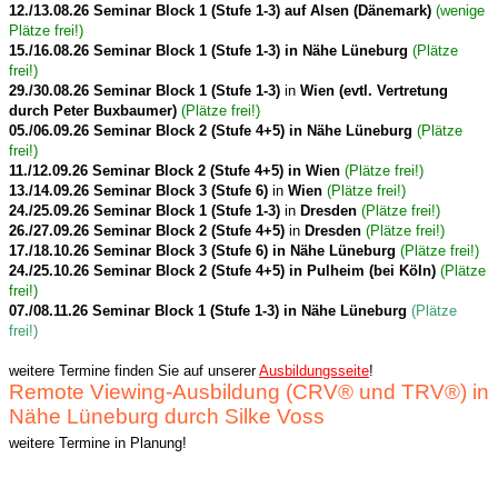
12./13.08.26 Seminar Block 1 (Stufe 1-3) auf Alsen (Dänemark)
(wenige
Plätze frei!)
15./16.08.26 Seminar Block 1 (Stufe 1-3) in Nähe Lüneburg
(Plätze
frei!)
29./30.08.26 Seminar Block 1 (Stufe 1-3)
in
Wien (evtl. Vertretung
durch Peter Buxbaumer)
(Plätze frei!)
05./06.09.26 Seminar Block 2 (Stufe 4+5) in Nähe Lüneburg
(Plätze
frei!)
11./12.09.26 Seminar Block 2 (Stufe 4+5) in Wien
(Plätze frei!)
13./14.09.26 Seminar Block 3 (Stufe 6)
in
Wien
(Plätze frei!)
24./25.09.26 Seminar Block 1 (Stufe 1-3)
in
Dresden
(Plätze frei!)
26./27.09.26 Seminar
Block 2 (Stufe 4+5)
in
Dresden
(Plätze frei!)
17./18.10.26 Seminar Block 3 (Stufe 6) in Nähe Lüneburg
(Plätze frei!)
24./25.10.26 Seminar Block 2 (Stufe 4+5) in Pulheim (bei Köln)
(Plätze
frei!)
07./08.11.26 Seminar Block 1 (Stufe 1-3) in Nähe Lüneburg
(Plätze
frei!)
weitere Termine finden Sie auf unserer
Ausbildungsseite
!
Remote Viewing-Ausbildung (CRV® und TRV®) in
Nähe Lüneburg durch Silke Voss
weitere Termine in Planung!