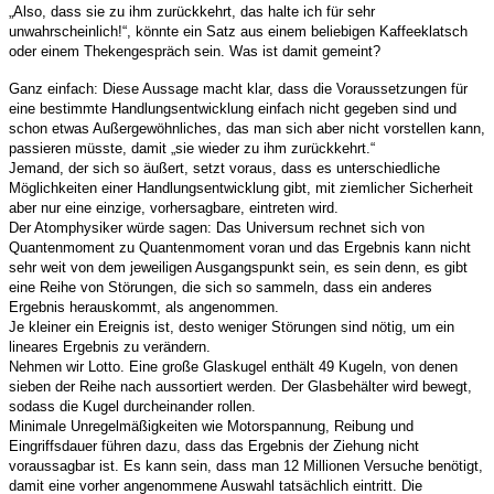
„Also, dass sie zu ihm zurückkehrt, das halte ich für sehr
unwahrscheinlich!“, könnte ein Satz aus einem beliebigen Kaffeeklatsch
oder einem Thekengespräch sein. Was ist damit gemeint?
Ganz einfach: Diese Aussage macht klar, dass die Voraussetzungen für
eine bestimmte Handlungsentwicklung einfach nicht gegeben sind und
schon etwas Außergewöhnliches, das man sich aber nicht vorstellen kann,
passieren müsste, damit „sie wieder zu ihm zurückkehrt.“
Jemand, der sich so äußert, setzt voraus, dass es unterschiedliche
Möglichkeiten einer Handlungsentwicklung gibt, mit ziemlicher Sicherheit
aber nur eine einzige, vorhersagbare, eintreten wird.
Der Atomphysiker würde sagen: Das Universum rechnet sich von
Quantenmoment zu Quantenmoment voran und das Ergebnis kann nicht
sehr weit von dem jeweiligen Ausgangspunkt sein, es sein denn, es gibt
eine Reihe von Störungen, die sich so sammeln, dass ein anderes
Ergebnis herauskommt, als angenommen.
Je kleiner ein Ereignis ist, desto weniger Störungen sind nötig, um ein
lineares Ergebnis zu verändern.
Nehmen wir Lotto. Eine große Glaskugel enthält 49 Kugeln, von denen
sieben der Reihe nach aussortiert werden. Der Glasbehälter wird bewegt,
sodass die Kugel durcheinander rollen.
Minimale Unregelmäßigkeiten wie Motorspannung, Reibung und
Eingriffsdauer führen dazu, dass das Ergebnis der Ziehung nicht
voraussagbar ist. Es kann sein, dass man 12 Millionen Versuche benötigt,
damit eine vorher angenommene Auswahl tatsächlich eintritt. Die