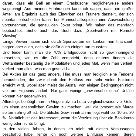
daran, dass ein Ball an einem Grasbüschel möglicherweise anders
wegspringt. Aus meinen Erfahrungen kann ich sagen, dass ein großer
Anteil am Ergebnis auch das Einwirken des Trainers darstellt, der sich
spontan entscheiden kann, bei Mannschaftsspielen eine Auswechslung
vorzunehmen, die genau den Joker bringt. Wir haben das mehrfach
beobachtet. Siehe auch das Buch dazu „Sportwetten mit Remote
Viewing“.
Einige Viewer haben sich durch Sportwetten ein Einkommen finanziert,
sagten aber auch, dass sie dafür auch einiges tun mussten.
Und leider kann man die 70% Erfolgsquote nicht so gewinnbringend
umsetzen, wie es die Zahl verspricht, denn erstens ändern die
Wettanbieter beständig die Modalitäten und jedes Mal, wenn man verliert,
verliert man alles, was man gesetzt hat.
Bei Aktien ist das ganz anders. Hier muss man lediglich eine Tendenz
herausfinden, die zwar durch den Einfluss von sehr vielen Faktoren
erreicht wird, wobei aber meist der Ausfall von einigen Bedingungen nicht
viel am Ergebnis ändert. Nur ganz wenige „unwahrscheinliche“ Unfälle
können hier gegenwirken.
Allerdings benötigt man im Gegensatz zu Lotto vergleichsweise viel Geld,
um einen ansehnlichen Gewinn zu machen, weil die prozentuale Marge
selten sehr groß ist. Die übliche Gewinnmitnahme liegt wohl bei 10 bis 20
%. Natürlich ist das interessant, wenn die Verzinsung über ein Bankkonto
wenig oder nichts bringt.
In den vielen Jahren, in denen ich mich mit diesen Voraussagen
beschäftig habe, lernte ich noch weitere Einflüsse kennen, deren