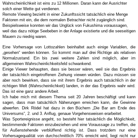
Wahrscheinlichkeit ist eins zu 12 Millionen. Daran kann der Ausrichter
solch einer Wette gut verdienen.
Remote Viewing bezieht in einer Zukunftssicht tatsächlich eine Menge
Faktoren mit ein, die dem normalen Betrachter nicht zugänglich sind.
Beispielsweise konnten wir das Unglück von Fukushima voraussagen,
weil das dazu nötige Seebeben in der Anlage existierte und die seeseitigen
Mauern zu niedrig waren.
Eine Vorhersage von Lottozahlen beinhaltet auch einige Variablen, die
„gesehen“ werden können. So kommt man auf drei Richtige als relativen
Normalzustand. Ein bis zwei weitere Zahlen sind möglich, aber im
allgemeinen Wahrscheinlichkeitsfeld schwankend.
Einige Viewer behaupten, dass sie besser wären, weil sie das Ergebnis
der tatsächlich eingetroffenen Ziehung viewen würden. Dazu müssen sie
aber noch bewirken, dass sie mit ihrem Ergebnis auch tatsächlich in der
richtigen Welt (Wahrscheinlichkeit) landen, in der das Ergebnis wahr wird.
Das ist eine ganz andere Arbeit.
Ich habe mich mit diesem Thema seit 20 Jahren beschäftigt und kann
sagen, dass man tatsächlich Näherungen erreichen kann, die Gewinne
abwerfen. Dirk Rödel hat dazu in den Büchern „Die Bar am Ende des
Universums“, 2. und 3. Anflug, genaue Vorgehensweisen erarbeitet.
Was Sportereignisse angeht, so besteht hier tatsächlich die Möglichkeit,
bestimmende Faktoren einzubeziehen und eine Voraussage zu treffen, die
für Außenstehende verblüffend richtig ist. Dass trotzdem nur eine
Vorhersagequalität von durchschnittlich 70% erreicht wird, liegt nicht nur