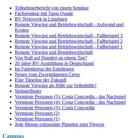
Teilnehmerbericht von einem Seminar
Fachseminar mit Tanja Quade
RV-Netzwerk in Lüneburg
Remote Viewing und Betriebswirtschaft - Aufwand und
Kosten
Remote Viewing und Betriebswirtschaft - Fallbeispiel 3
Remote Viewing und Betriebswirtschaft - Fallbeispiel 2
Remote Viewing und Betriebswirtschaft - Fallbeispiel 1
Remote Viewing und Betriebswirtschaft
Von Null auf Hundert an einem Tag?
20 Jahre RV-Ausbildung in Deutschland
Im Fadenkreuz der Emotionen
Neues vom Zwergplaneten Ceres
Eine Timeline der Zukunft
Remote Viewing als Hilfe zur Selbsthilfe?
Steingeflüster
Vermisste Personen (5): Costa Concordia - das Nachspiel
Vermisste Personen (4): Costa Concordia - das Nachspiel
Vermisste Personen (3): Costa Concordia
Vermisste Personen (2)
Vermisste Personen (1)
Jede Menge extrasolare Planeten zum Viewen
Campus