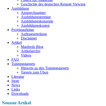
Geschichte des deutschen Remote Viewing
Ausbildung
Ansprechpartner
Ausbildungstermine
Ausbildungskonzepte
Ausbildungskosten
Projektaufträge
Auftragserteilung
Disclaimer
Artikel
Manfreds Blog
Artikelarchiv
Videos
FAQ
Trainingstargets
Hinweis zu den Trainingstargets
Targets zum Üben
Literatur
Store
News
Links
Downloads
Neueste Artikel