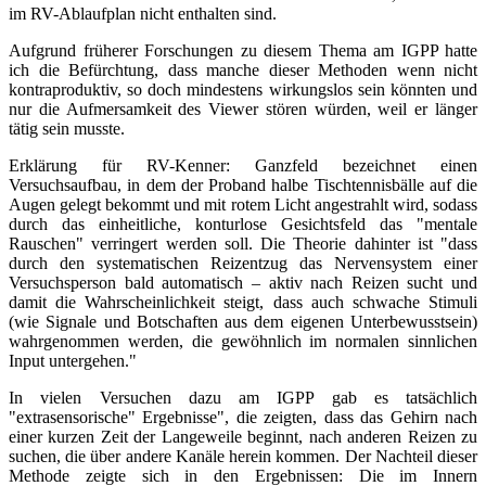
im RV-Ablaufplan nicht enthalten sind.
Aufgrund früherer Forschungen zu diesem Thema am IGPP hatte
ich die Befürchtung, dass manche dieser Methoden wenn nicht
kontraproduktiv, so doch mindestens wirkungslos sein könnten und
nur die Aufmersamkeit des Viewer stören würden, weil er länger
tätig sein musste.
Erklärung für RV-Kenner: Ganzfeld bezeichnet einen
Versuchsaufbau, in dem der Proband halbe Tischtennisbälle auf die
Augen gelegt bekommt und mit rotem Licht angestrahlt wird, sodass
durch das einheitliche, konturlose Gesichtsfeld das "mentale
Rauschen" verringert werden soll. Die Theorie dahinter ist "dass
durch den systematischen Reizentzug das Nervensystem einer
Versuchsperson bald automatisch – aktiv nach Reizen sucht und
damit die Wahrscheinlichkeit steigt, dass auch schwache Stimuli
(wie Signale und Botschaften aus dem eigenen Unterbewusstsein)
wahrgenommen werden, die gewöhnlich im normalen sinnlichen
Input untergehen."
In vielen Versuchen dazu am IGPP gab es tatsächlich
"extrasensorische" Ergebnisse", die zeigten, dass das Gehirn nach
einer kurzen Zeit der Langeweile beginnt, nach anderen Reizen zu
suchen, die über andere Kanäle herein kommen. Der Nachteil dieser
Methode zeigte sich in den Ergebnissen: Die im Innern