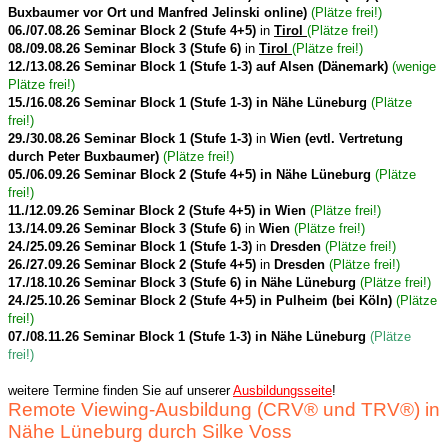
Buxbaumer vor Ort und Manfred Jelinski online)
(Plätze frei!)
06./07.08.26 Seminar Block 2 (Stufe 4+5)
in
Tirol
(Plätze frei!)
08./09.08.26 Seminar Block 3 (Stufe 6)
in
Tirol
(Plätze frei!)
12./13.08.26 Seminar Block 1 (Stufe 1-3) auf Alsen (Dänemark)
(wenige
Plätze frei!)
15./16.08.26 Seminar Block 1 (Stufe 1-3) in Nähe Lüneburg
(Plätze
frei!)
29./30.08.26 Seminar Block 1 (Stufe 1-3)
in
Wien (evtl. Vertretung
durch Peter Buxbaumer)
(Plätze frei!)
05./06.09.26 Seminar Block 2 (Stufe 4+5) in Nähe Lüneburg
(Plätze
frei!)
11./12.09.26 Seminar Block 2 (Stufe 4+5) in Wien
(Plätze frei!)
13./14.09.26 Seminar Block 3 (Stufe 6)
in
Wien
(Plätze frei!)
24./25.09.26 Seminar Block 1 (Stufe 1-3)
in
Dresden
(Plätze frei!)
26./27.09.26 Seminar
Block 2 (Stufe 4+5)
in
Dresden
(Plätze frei!)
17./18.10.26 Seminar Block 3 (Stufe 6) in Nähe Lüneburg
(Plätze frei!)
24./25.10.26 Seminar Block 2 (Stufe 4+5) in Pulheim (bei Köln)
(Plätze
frei!)
07./08.11.26 Seminar Block 1 (Stufe 1-3) in Nähe Lüneburg
(Plätze
frei!)
weitere Termine finden Sie auf unserer
Ausbildungsseite
!
Remote Viewing-Ausbildung (CRV® und TRV®) in
Nähe Lüneburg durch Silke Voss