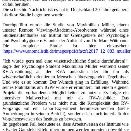
Zufall beruhen.
Die schlechte Nachricht ist: es hat in Deutschland 20 Jahre gedauert,
bis diese Studie begonnen wurde.
Durchgeführt wurde die Studie von Maximillian Müller, einem
unserer Remote Viewing-Akademie-Absolventen während eines
Studienaufenthaltes am Institut für Grenzgebiete der Psychologie
und Psychohygiene e.V. unter der Aufsicht von Dr. Marc Wittmann.
Die komplette Studie ist hier einzusehen:
https://www.anomalistik.de/images/pdf/zfa/zfa2017_12_083_muelle
"Ich würde gern mal eine wissenschaftliche Studie durchführen!",
sagte der Psychologie-Student Maximilian Müller während seiner
RV-Ausbildung an der RVA anlässlich der für ihn als
wissenschaftlich orientierten Menschen überzeugenden Ergebnisse.
Und wie es so kommt: Der Wunsch ging in Erfüllung. Während
seines Praktikums am IGPP wurde er ermuntert, mit einem eigenen
Projekt die vorhandenen Möglichkeiten zu nutzen. Es folgte ein
intensiver Mailwechsel mit mir als RV-Ausbilder. Das
grundsätzliche Problem war nicht nur, die Komplexität des RV-
Vorgangs auf ein Labor-Experiment herunterzubrechen (siehe
Anmerkungen in seinem Bericht), sondern sich auch innerhalb der
Vorgehensweisen des Instituts zu bewegen.
Im gegebenen Fall bedeutete es, dass Arbeitsweisen des Instituts wie
z.B. der Ganzfeld-Effekt übernommen werden mussten, obwohl sie