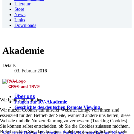
Literatur
Store
News
Links
Downloads
Akademie
Details
03. Februar 2016
CRV
®
und TRV
®
Über uns
Wir benutzen Cookies
Fragen zur RV-Akademie
Geschichte des deutschen Remote Viewing
Wir nutzen Cookies auf unserer Website. Einige von ihnen sind
essenziell für den Betrieb der Seite, während andere uns helfen, diese
Website und die Nutzererfahrung zu verbessern (Tracking Cookies).
Sie können selbst entscheiden, ob Sie die Cookies zulassen möchten.
Bitte beachten Sie, dass bei einer Ablehnung womöglich nicht mehr
Vorheriger Beitrag: Katzenseite
Zurück
Nächster Beitrag: Neues