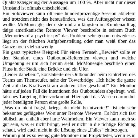
Qualitätssteigerung der Aussagen um 100 %. Aber nicht nur dieser
Umstand ist oftmals entscheidend.
Ein Soloviewer kann oft eine hundertprozentige Session abliefern
und trotzdem nicht das herausfinden, was der Auftraggeber wissen
wollte. McMoneagle, der erste und am längsten im Kundenauftrag
tätige amerikanische Remote Viewer beschreibt in seinem Buch
„Memories of a psychic spy“ das Problem sehr genau: entweder es
liegt an der falschen Aufgabenstellung oder man weiß über das
Ganze noch viel zu wenig.
Ein ganz typisches Beispiel: Für einen Fernseh-„Beweis“ sollte er
den Standort eines Outbound-Referenten viewen und welche
Umgebung er um sich herum sieht. McMoneagle beschrieb einen
Fluss in der Stadt, eine Brücke und ein Ufer.
„Leider daneben!“, konstatierte der Outbounder beim Eintreffen des
Teams am Themseufer, nahe der Towerbridge. „Ich habe die ganze
Zeit auf das Kraftwerki am anderen Ufer geschaut!“ Ein Monitor
hätte auf jeden Fall die Intentionen des Outbounders abgefragt, weil
falsches Targeting öfter vorkommt. Hier spielt das Wissen darum bei
jeder beteiligten Person eine große Rolle.
„Was du nicht fragst, kriegst du nicht beantwortet!“, ist ein sehr
bekanntes geflügeltes Wort unter Remote Viewern. Es hört sich fast
biblisch an, enthält aber harte Wahrheiten. Ein Viewer kann noch so
gut sein, was er nicht bringt, weil er nicht in die richtige Richtung
schaut, wird auch nicht in die Lösung eines „Falles“ einbezogen.
Warum gibt es so wenig gute Monitore und Projektleiter, wenn es in