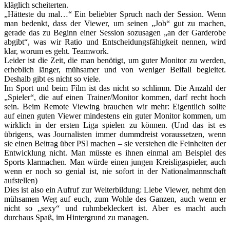
kläglich scheiterten.
„Hätteste du mal…“ Ein beliebter Spruch nach der Session. Wenn
man bedenkt, dass der Viewer, um seinen „Job“ gut zu machen,
gerade das zu Beginn einer Session sozusagen „an der Garderobe
abgibt“, was wir Ratio und Entscheidungsfähigkeit nennen, wird
klar, worum es geht. Teamwork.
Leider ist die Zeit, die man benötigt, um guter Monitor zu werden,
erheblich länger, mühsamer und von weniger Beifall begleitet.
Deshalb gibt es nicht so viele.
Im Sport und beim Film ist das nicht so schlimm. Die Anzahl der
„Spieler“, die auf einen Trainer/Monitor kommen, darf recht hoch
sein. Beim Remote Viewing brauchen wir mehr: Eigentlich sollte
auf einen guten Viewer mindestens ein guter Monitor kommen, um
wirklich in der ersten Liga spielen zu können. (Und das ist es
übrigens, was Journalisten immer dummdreist voraussetzen, wenn
sie einen Beitrag über PSI machen – sie verstehen die Feinheiten der
Entwicklung nicht. Man müsste es ihnen einmal am Beispiel des
Sports klarmachen. Man würde einen jungen Kreisligaspieler, auch
wenn er noch so genial ist, nie sofort in der Nationalmannschaft
aufstellen)
Dies ist also ein Aufruf zur Weiterbildung: Liebe Viewer, nehmt den
mühsamen Weg auf euch, zum Wohle des Ganzen, auch wenn er
nicht so „sexy“ und ruhmbekleckert ist. Aber es macht auch
durchaus Spaß, im Hintergrund zu managen.