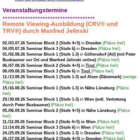
Veranstaltungstermine
+++++++++++++++++++++++++++++++++++++
Remote Viewing-Ausbildung (CRV
®
und
TRV
®
) durch Manfred Jelinski
02./03.07.26 Seminar Block 2 (Stufe 4+5)
in
Dresden
(Plätze frei!)
04./05.07.26 Seminar Block 3 (Stufe 6)
in
Dresden
(Plätze frei!)
01./02.08.26 Seminar Block 1 (Stufe 1-3)
in
Göllersdorf (AU) (mit Peter
Buxbaumer vor Ort und Manfred Jelinski online)
(Plätze frei!)
06./07.08.26 Seminar Block 2 (Stufe 4+5)
in
Tirol
(Plätze frei!)
08./09.08.26 Seminar Block 3 (Stufe 6)
in
Tirol
(Plätze frei!)
12./13.08.26 Seminar Block 1 (Stufe 1-3) auf Alsen (Dänemark)
(wenige
Plätze frei!)
15./16.08.26 Seminar Block 1 (Stufe 1-3) in Nähe Lüneburg
(Plätze
frei!)
29./30.08.26 Seminar Block 1 (Stufe 1-3)
in
Wien (evtl. Vertretung
durch Peter Buxbaumer)
(Plätze frei!)
05./06.09.26 Seminar Block 2 (Stufe 4+5) in Nähe Lüneburg
(Plätze
frei!)
11./12.09.26 Seminar Block 2 (Stufe 4+5) in Wien
(Plätze frei!)
13./14.09.26 Seminar Block 3 (Stufe 6)
in
Wien
(Plätze frei!)
24./25.09.26 Seminar Block 1 (Stufe 1-3)
in
Dresden
(Plätze frei!)
26./27.09.26 Seminar
Block 2 (Stufe 4+5)
in
Dresden
(Plätze frei!)