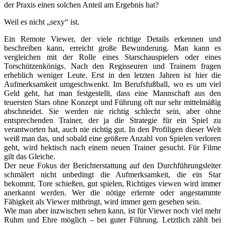
der Praxis einen solchen Anteil am Ergebnis hat?
Weil es nicht „sexy“ ist.
Ein Remote Viewer, der viele richtige Details erkennen und
beschreiben kann, erreicht große Bewunderung. Man kann es
vergleichen mit der Rolle eines Starschauspielers oder eines
Torschützenkönigs. Nach den Regisseuren und Trainern fragen
erheblich weniger Leute. Erst in den letzten Jahren ist hier die
Aufmerksamkeit umgeschwenkt. Im Berufsfußball, wo es um viel
Geld geht, hat man festgestellt, dass eine Mannschaft aus den
teuersten Stars ohne Konzept und Führung oft nur sehr mittelmäßig
abschneidet. Sie werden nie richtig schlecht sein, aber ohne
entsprechenden Trainer, der ja die Strategie für ein Spiel zu
verantworten hat, auch nie richtig gut. In den Profiligen dieser Welt
weiß man das, und sobald eine größere Anzahl von Spielen verloren
geht, wird hektisch nach einem neuen Trainer gesucht. Für Filme
gilt das Gleiche.
Der neue Fokus der Berichterstattung auf den Durchführungsleiter
schmälert nicht unbedingt die Aufmerksamkeit, die ein Star
bekommt. Tore schießen, gut spielen, Richtiges viewen wird immer
anerkannt werden. Wer die nötige erlernte oder angestammte
Fähigkeit als Viewer mitbringt, wird immer gern gesehen sein.
Wie man aber inzwischen sehen kann, ist für Viewer noch viel mehr
Ruhm und Ehre möglich – bei guter Führung. Letztlich zählt bei