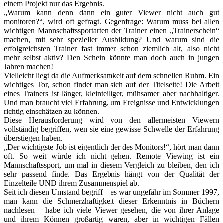
einem Projekt nur das Ergebnis.
„Warum kann denn dann ein guter Viewer nicht auch gut
monitoren?“, wird oft gefragt. Gegenfrage: Warum muss bei allen
wichtigen Mannschaftssportarten der Trainer einen „Trainerschein“
machen, mit sehr spezieller Ausbildung? Und warum sind die
erfolgreichsten Trainer fast immer schon ziemlich alt, also nicht
mehr selbst aktiv? Den Schein könnte man doch auch in jungen
Jahren machen!
Vielleicht liegt da die Aufmerksamkeit auf dem schnellen Ruhm. Ein
wichtiges Tor, schon findet man sich auf der Titelseite! Die Arbeit
eines Trainers ist länger, kleinteiliger, mühsamer aber nachhaltiger.
Und man braucht viel Erfahrung, um Ereignisse und Entwicklungen
richtig einschätzen zu können.
Diese Herausforderung wird von den allermeisten Viewern
vollständig begriffen, wen sie eine gewisse Schwelle der Erfahrung
überstiegen haben.
„Der wichtigste Job ist eigentlich der des Monitors!“, hört man dann
oft. So weit würde ich nicht gehen. Remote Viewing ist ein
Mannschaftssport, um mal in diesem Vergleich zu bleiben, den ich
sehr passend finde. Das Ergebnis hängt von der Qualität der
Einzelteile UND ihrem Zusammenspiel ab.
Seit ich diesen Umstand begriff – es war ungefähr im Sommer 1997,
man kann die Schmerzhaftigkeit dieser Erkenntnis in Büchern
nachlesen – habe ich viele Viewer gesehen, die von ihrer Anlage
und ihrem Können großartig waren, aber in wichtigen Fällen