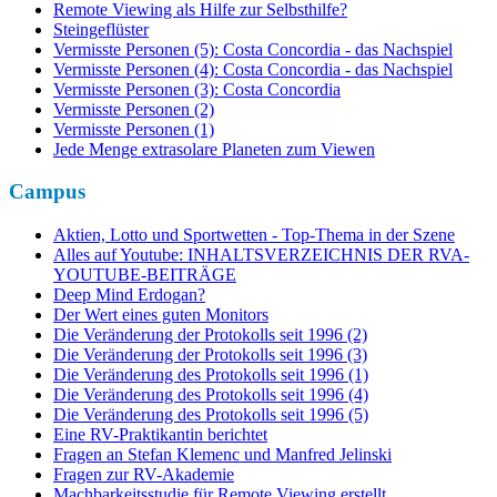
Remote Viewing als Hilfe zur Selbsthilfe?
Steingeflüster
Vermisste Personen (5): Costa Concordia - das Nachspiel
Vermisste Personen (4): Costa Concordia - das Nachspiel
Vermisste Personen (3): Costa Concordia
Vermisste Personen (2)
Vermisste Personen (1)
Jede Menge extrasolare Planeten zum Viewen
Campus
Aktien, Lotto und Sportwetten - Top-Thema in der Szene
Alles auf Youtube: INHALTSVERZEICHNIS DER RVA-
YOUTUBE-BEITRÄGE
Deep Mind Erdogan?
Der Wert eines guten Monitors
Die Veränderung der Protokolls seit 1996 (2)
Die Veränderung der Protokolls seit 1996 (3)
Die Veränderung des Protokolls seit 1996 (1)
Die Veränderung des Protokolls seit 1996 (4)
Die Veränderung des Protokolls seit 1996 (5)
Eine RV-Praktikantin berichtet
Fragen an Stefan Klemenc und Manfred Jelinski
Fragen zur RV-Akademie
Machbarkeitsstudie für Remote Viewing erstellt