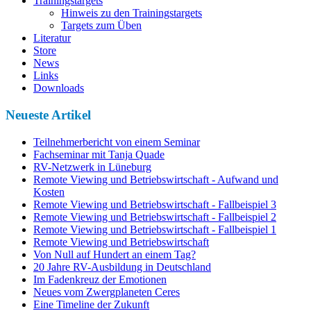
Trainingstargets
Hinweis zu den Trainingstargets
Targets zum Üben
Literatur
Store
News
Links
Downloads
Neueste Artikel
Teilnehmerbericht von einem Seminar
Fachseminar mit Tanja Quade
RV-Netzwerk in Lüneburg
Remote Viewing und Betriebswirtschaft - Aufwand und
Kosten
Remote Viewing und Betriebswirtschaft - Fallbeispiel 3
Remote Viewing und Betriebswirtschaft - Fallbeispiel 2
Remote Viewing und Betriebswirtschaft - Fallbeispiel 1
Remote Viewing und Betriebswirtschaft
Von Null auf Hundert an einem Tag?
20 Jahre RV-Ausbildung in Deutschland
Im Fadenkreuz der Emotionen
Neues vom Zwergplaneten Ceres
Eine Timeline der Zukunft