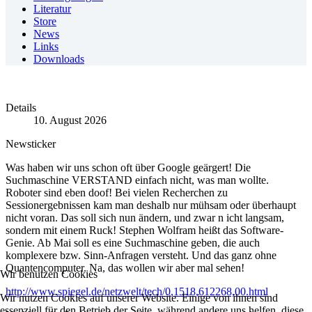
Literatur
Store
News
Links
Downloads
Details
10. August 2026
Newsticker
Was haben wir uns schon oft über Google geärgert! Die
Suchmaschine VERSTAND einfach nicht, was man wollte.
Roboter sind eben doof! Bei vielen Recherchen zu
Sessionergebnissen kam man deshalb nur mühsam oder überhaupt
nicht voran. Das soll sich nun ändern, und zwar n icht langsam,
sondern mit einem Ruck! Stephen Wolfram heißt das Software-
Genie. Ab Mai soll es eine Suchmaschine geben, die auch
komplexere bzw. Sinn-Anfragen versteht. Und das ganz ohne
Quantencomputer. Na, das wollen wir aber mal sehen!
Wir benutzen Cookies
http://www.spiegel.de/netzwelt/tech/0,1518,612268,00.html
Wir nutzen Cookies auf unserer Website. Einige von ihnen sind
essenziell für den Betrieb der Seite, während andere uns helfen, diese