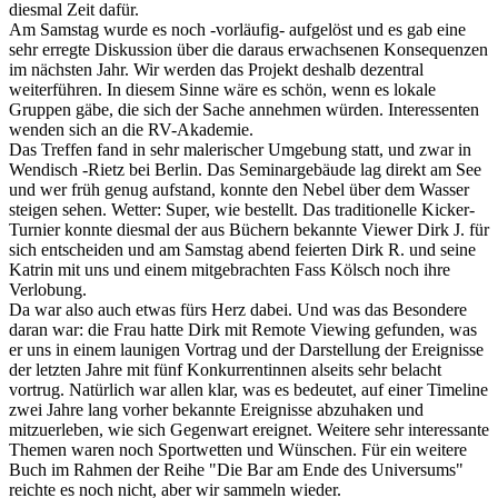
diesmal Zeit dafür.
Am Samstag wurde es noch -vorläufig- aufgelöst und es gab eine
sehr erregte Diskussion über die daraus erwachsenen Konsequenzen
im nächsten Jahr. Wir werden das Projekt deshalb dezentral
weiterführen. In diesem Sinne wäre es schön, wenn es lokale
Gruppen gäbe, die sich der Sache annehmen würden. Interessenten
wenden sich an die RV-Akademie.
Das Treffen fand in sehr malerischer Umgebung statt, und zwar in
Wendisch -Rietz bei Berlin. Das Seminargebäude lag direkt am See
und wer früh genug aufstand, konnte den Nebel über dem Wasser
steigen sehen. Wetter: Super, wie bestellt. Das traditionelle Kicker-
Turnier konnte diesmal der aus Büchern bekannte Viewer Dirk J. für
sich entscheiden und am Samstag abend feierten Dirk R. und seine
Katrin mit uns und einem mitgebrachten Fass Kölsch noch ihre
Verlobung.
Da war also auch etwas fürs Herz dabei. Und was das Besondere
daran war: die Frau hatte Dirk mit Remote Viewing gefunden, was
er uns in einem launigen Vortrag und der Darstellung der Ereignisse
der letzten Jahre mit fünf Konkurrentinnen alseits sehr belacht
vortrug. Natürlich war allen klar, was es bedeutet, auf einer Timeline
zwei Jahre lang vorher bekannte Ereignisse abzuhaken und
mitzuerleben, wie sich Gegenwart ereignet. Weitere sehr interessante
Themen waren noch Sportwetten und Wünschen. Für ein weitere
Buch im Rahmen der Reihe "Die Bar am Ende des Universums"
reichte es noch nicht, aber wir sammeln wieder.