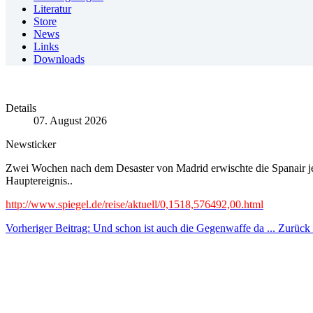
Literatur
Store
News
Links
Downloads
Details
07. August 2026
Newsticker
Zwei Wochen nach dem Desaster von Madrid erwischte die Spanair jet
Hauptereignis..
http://www.spiegel.de/reise/aktuell/0,1518,576492,00.html
Vorheriger Beitrag: Und schon ist auch die Gegenwaffe da ...
Zurück