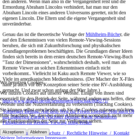
den anderen. Wenn man also in die Vergangenheit reist und die
Ermordung Abraham Lincolns verhindert, hat man nur den
Abraham Lincoln eines anderen Universums gerettet, nicht den
eigenen Lincoln. Die Eltern und die eigene Vergangenheit sind
unveränderbar.
Genau das ist die theoretische Vorlage der
Mühlheim-Büche
r, die
auf den Erkenntnissen von vielen Remote-Viewing-Sessions
beruhen, die sich mit Zukunftsforschung und physikalischen
Grundlagenproblemen beschäftigten. Die Grundlagen dieser Ideen
finden sich bereits in dem ersten deutschen Remote-Viewing-Buch
"Tanz der Dimensionen", wahrscheinlich deshalb, weil man als
Remote Viewer an solchen Erkenntnissen einfach nicht
vorbeikommt.. Vielleicht ist Kaku auch Remote Viewer, wie so
Viele im amerikanischen Medienbusiness. (Der Macher der X-Files
Wir benutzen Cookies
hatte ja auch vor der Konzeption seiner Serie eine RV-Ausbildung
gemacht. Und zwar schon anfang der 90er Jahre.)
Wir nutzen Cookies auf unserer Website. Einige von ihnen sind
essenziell für den Betrieb der Seite, während andere uns helfen, diese
http://www.dradio.de/dlf/sendungen/forschak/806271/
Website und die Nutzererfahrung zu verbessern (Tracking Cookies).
Sie können selbst entscheiden, ob Sie die Cookies zulassen möchten.
Vorheriger Beitrag: Auf dem Weg zur Freien Energie: Nun auch Öl
Bitte beachten Sie, dass bei einer Ablehnung womöglich nicht mehr
aus Bakterien
Zurück
Nächster Beitrag: Keine besonderen
alle Funktionalitäten der Seite zur Verfügung stehen.
Fähigkeiten für Remote Viewing nötig
Weiter
Akzeptieren
Ablehnen
Impressum / Datenschutz / Rechtliche Hinweise / Kontakt
Weitere Informationen
Impressum