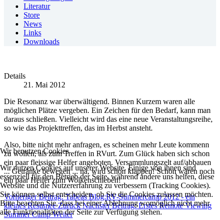
Literatur
Store
News
Links
Downloads
Details
21. Mai 2012
Die Resonanz war überwältigend. Binnen Kurzem waren alle
möglichen Plätze vergeben. Ein Zeichen für den Bedarf, kann man
daraus schließen. Vielleicht wird das eine neue Veranstaltungsreihe,
so wie das Projekttreffen, das im Herbst ansteht.
Also, bitte nicht mehr anfragen, es scheinen mehr Leute kommenn
Wir benutzen Cookies
zu wollen, als zum Treffen in RVurt. Zum Glück haben sich schon
ein paar fleissige Helfer angeboten. Versammlungszelt auf/abbauen
Wir nutzen Cookies auf unserer Website. Einige von ihnen sind
... Getränke bewegen ... na, wird schon klappen! Schön wären noch
essenziell für den Betrieb der Seite, während andere uns helfen, diese
ein paar Helfer zum Wolkenschieben!
Website und die Nutzererfahrung zu verbessern (Tracking Cookies).
Sie können selbst entscheiden, ob Sie die Cookies zulassen möchten.
Vorheriger Beitrag: Tabeas Blog:RV-Summercamp 2012 - ein
Bitte beachten Sie, dass bei einer Ablehnung womöglich nicht mehr
kleines Resumee
Zurück
Nächster Beitrag: Erstes Remote Viewing
alle Funktionalitäten der Seite zur Verfügung stehen.
Summer Camp
Weiter