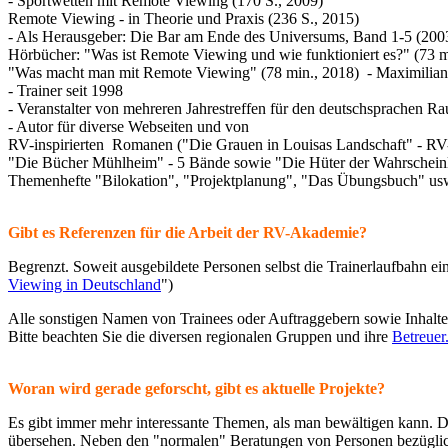
- Sportwetten mit Remote Viewing (170 S., 2009)
Remote Viewing - in Theorie und Praxis (236 S., 2015)
- Als Herausgeber: Die Bar am Ende des Universums, Band 1-5 (2003
Hörbücher: "Was ist Remote Viewing und wie funktioniert es?" (73 m
"Was macht man mit Remote Viewing" (78 min., 2018) - Maximilian
- Trainer seit 1998
- Veranstalter von mehreren Jahrestreffen für den deutschsprachen R
- Autor für diverse Webseiten und von
RV-inspirierten Romanen ("Die Grauen in Louisas Landschaft" - RV-
"Die Bücher Mühlheim" - 5 Bände sowie "Die Hüter der Wahrscheinli
Themenhefte "Bilokation", "Projektplanung", "Das Übungsbuch" us
Gibt es Referenzen für die Arbeit der RV-Akademie?
Begrenzt. Soweit ausgebildete Personen selbst die Trainerlaufbahn e
Viewing in Deutschland
")
Alle sonstigen Namen von Trainees oder Auftraggebern sowie Inhalt
Bitte beachten Sie die diversen regionalen Gruppen und ihre
Betreuer
Woran wird gerade geforscht, gibt es aktuelle Projekte?
Es gibt immer mehr interessante Themen, als man bewältigen kann. Da
übersehen. Neben den "normalen" Beratungen von Personen bezüglich