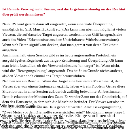
Ist Remote Viewing nicht Unsinn, weil die Ergebnisse ständig an der Realität
überprüft werden müssen?
Nein. RV wird gerade dann oft eingesetzt, wenn eine reale Überprüfung
unmöglich ist (z.B. Mars, Zukunft etc.) Das kann man aber mit möglichst vielen
Viewern, die auf dasselbe Target angesetzt werden, in den Griff kriegen.(siehe
auch das Video “Erkenntnisse aus dem Unsichtbaren: Wirbelsturmsessions).
Wenn sich Daten signifikant decken, darf man getrost von deren Exaktheit
ausgehen.
Auch innerhalb einer Session gibt es im heute angewandten Protokoll ein
ausgeklügeltes Regelwerk zur Target- Zentrierung und Überprüfung. Oft kann
man leicht feststellen, ob der Viewer mindestens “on target” ist. Wenn nicht,
wird die “Bewegungsübung” angewandt. Das heißt im Grunde nichts anderes,
als den Viewer noch einmal ans Target heranzuführen.
Nehmen wir ein Beispiel. Wenn das Target eine bestimmte Maschine ist, der
Viewer aber von einem Gartenzaun erzählt, haben wir ein Problem. Genau diese
Situation trat in einer Session auf, der ich zufällig beiwohnte. An bestimmten
Details erkannte der Monitor den Zaun. Es war der Zaun um das Grundstück, auf
dem das Haus steht, in dem sich die Maschine befindet. Der Viewer war also im
Wir benutzen Cookies
Zielgebiet und mußte nur ins Haus gebracht werden. Also: Bewegungsübung:
“Zwei Meter vor dem Ziel sollte etwas sichtbar sein!” Ideogramm, neue Stage 1
Wir nutzen Cookies auf unserer Website. Einige von ihnen sind
und so weiter und die Maschine war da.
essenziell für den Betrieb der Seite, während andere uns helfen, diese
Diese Technik ist eine der erfolgreichsten Möglichkeiten innerhalb der Session
Website und die Nutzererfahrung zu verbessern (Tracking Cookies).
und wurde im Prinzip schon in Joe McMoneagle` s erster Session im Jahr 1978