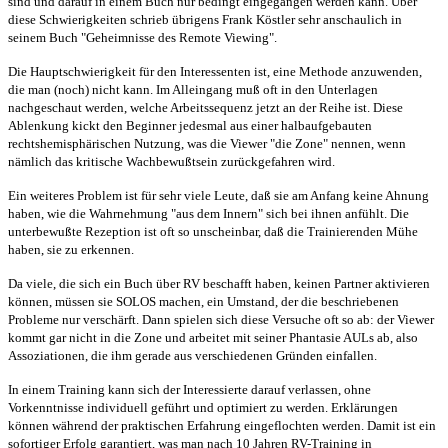
sind und darauf in einem Buch nur bedingt eingegangen werden kann. Über
diese Schwierigkeiten schrieb übrigens Frank Köstler sehr anschaulich in
seinem Buch "Geheimnisse des Remote Viewing".
Die Hauptschwierigkeit für den Interessenten ist, eine Methode anzuwenden,
die man (noch) nicht kann. Im Alleingang muß oft in den Unterlagen
nachgeschaut werden, welche Arbeitssequenz jetzt an der Reihe ist. Diese
Ablenkung kickt den Beginner jedesmal aus einer halbaufgebauten
rechtshemisphärischen Nutzung, was die Viewer "die Zone" nennen, wenn
nämlich das kritische Wachbewußtsein zurückgefahren wird.
Ein weiteres Problem ist für sehr viele Leute, daß sie am Anfang keine Ahnung
haben, wie die Wahrnehmung "aus dem Innern" sich bei ihnen anfühlt. Die
unterbewußte Rezeption ist oft so unscheinbar, daß die Trainierenden Mühe
haben, sie zu erkennen.
Da viele, die sich ein Buch über RV beschafft haben, keinen Partner aktivieren
können, müssen sie SOLOS machen, ein Umstand, der die beschriebenen
Probleme nur verschärft. Dann spielen sich diese Versuche oft so ab: der Viewer
kommt gar nicht in die Zone und arbeitet mit seiner Phantasie AULs ab, also
Assoziationen, die ihm gerade aus verschiedenen Gründen einfallen.
In einem Training kann sich der Interessierte darauf verlassen, ohne
Vorkenntnisse individuell geführt und optimiert zu werden. Erklärungen
können während der praktischen Erfahrung eingeflochten werden. Damit ist ein
sofortiger Erfolg garantiert, was man nach 10 Jahren RV-Training in