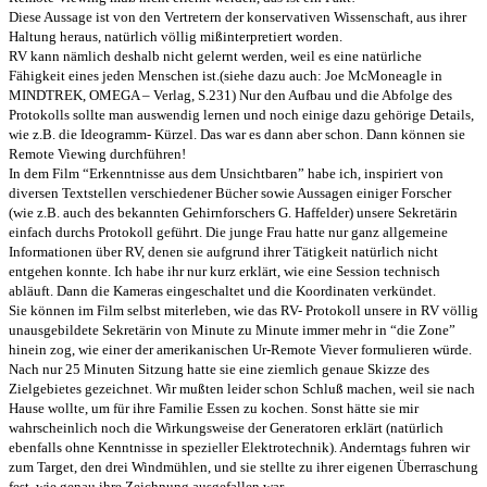
Diese Aussage ist von den Vertretern der konservativen Wissenschaft, aus ihrer
Haltung heraus, natürlich völlig mißinterpretiert worden.
RV kann nämlich deshalb nicht gelernt werden, weil es eine natürliche
Fähigkeit eines jeden Menschen ist.(siehe dazu auch: Joe McMoneagle in
MINDTREK, OMEGA – Verlag, S.231) Nur den Aufbau und die Abfolge des
Protokolls sollte man auswendig lernen und noch einige dazu gehörige Details,
wie z.B. die Ideogramm- Kürzel. Das war es dann aber schon. Dann können sie
Remote Viewing durchführen!
In dem Film “Erkenntnisse aus dem Unsichtbaren” habe ich, inspiriert von
diversen Textstellen verschiedener Bücher sowie Aussagen einiger Forscher
(wie z.B. auch des bekannten Gehirnforschers G. Haffelder) unsere Sekretärin
einfach durchs Protokoll geführt. Die junge Frau hatte nur ganz allgemeine
Informationen über RV, denen sie aufgrund ihrer Tätigkeit natürlich nicht
entgehen konnte. Ich habe ihr nur kurz erklärt, wie eine Session technisch
abläuft. Dann die Kameras eingeschaltet und die Koordinaten verkündet.
Sie können im Film selbst miterleben, wie das RV- Protokoll unsere in RV völlig
unausgebildete Sekretärin von Minute zu Minute immer mehr in “die Zone”
hinein zog, wie einer der amerikanischen Ur-Remote Viever formulieren würde.
Nach nur 25 Minuten Sitzung hatte sie eine ziemlich genaue Skizze des
Zielgebietes gezeichnet. Wir mußten leider schon Schluß machen, weil sie nach
Hause wollte, um für ihre Familie Essen zu kochen. Sonst hätte sie mir
wahrscheinlich noch die Wirkungsweise der Generatoren erklärt (natürlich
ebenfalls ohne Kenntnisse in spezieller Elektrotechnik). Anderntags fuhren wir
zum Target, den drei Windmühlen, und sie stellte zu ihrer eigenen Überraschung
fest, wie genau ihre Zeichnung ausgefallen war.