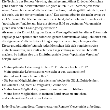
Die Technik des Remote Viewing, einmal gelernt, öffnet für jeden Menschen
ganz andere, viel weiterführende Möglichkeiten. "Gut", werden jetzt viele
sagen, "wenn ich eine mögliche Zukunft schaue, und sie gefällt mir nicht, weiß
ich auch, wie ich sie verhindern kann." Das stimmt. Aber ist das nicht etwas zu
viel Aufwand? Der RV-Trainierende merkt bald, daß er sehr viel Einzelaspekte
"nachschauen" müßte, um hier ein sicheres Bild zu gewinnen. Warum nicht
gleich den besten Lösungsweg ermitteln?
Als man in der Entwicklung der Remote Viewing-Technik bei dieser Erkenntnis
angelangt war, spannte sich sofort ein ganzes Universum an Möglichkeiten auf,
die eigene persönliche Entwicklung so optimal wie möglich zu gestalten.
Dieser grundsätzliche Wunsch jedes Menschen läßt sich vergleichsweise
einfach umsetzen, man muß sich diese Fragestellung nur einmal bewußt
machen. So heißen also die Ermittlungsziele dieser "optimalen Vorschau"
beispielsweise:
- Mein optimaler Lebensweg im Jahr 2011 oder auch schon 2012.
- Mein optimaler Lebenspartner, wie sieht er aus, was macht er?
- Wo und wie kann ich ihn treffen?
- Die besten Möglichkeiten der nächsten Woche für Glück, Zufriedenheit,
Einkommen und, nicht zu vergessen, Gesundheit.
- Meine beste Möglichkeit, gesund zu werden und zu bleiben.
- Meine beste Möglichkeit, in meinem Beruf etwas zu erreichen.
und viele weitere Aspekte des Lebens.
In der Bearbeitung dieser Targets erwarten Remote Viewer nicht unbedingt