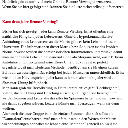
Natürlich gibt es noch viel mehr Gründe, Remote Viewing einzusetzen.
Wenn Sie bis hier gefolgt sind, können Sie die Liste sicher selbst gut fortsetzen.
Kann denn jeder Remote Viewing?
Bisher hat sich gezeigt: jeder kann Remote Viewing. Es ist offenbar eine
natürliche Fähigkeit jeden Lebewesens. Ohne die hyperkommunikative
Anbindung eines Lebewesens an die Matrix gäbe es kein Leben in diesem
Universum. Die Informationen dieser Matrix bewußt nutzen ist das Problem.
Normalerweise werden die parasensorischen Informationen unterdrückt, damit
man im normalen Leben nicht dauernd eine Fata Morgana sieht, was z.B. beim
Autofahren nicht so gesund wäre. Diese Unterdrückung ist so perfekt
organisiert, daß man wiederum Methoden benötigt, um sie für einen kurzen
Zeitraum zu beseitigen. Das erfolgt bei jedem Menschen unterschiedlich. Es ist
wie mit dem Klavierspielen: jeder kann es lernen, aber nicht jeder wird ein
Showstar. Übung hilft jedoch.
Man kann grob die Bevölkerung in Drittel einteilen: es gibt "Hochbegabte",
solche, die mit Übung und Coaching an sehr gute Ergebnisse herangeführt
werden können und Leute, die das alles für Spinnerei halten und sich sowieso
nie damit abgeben würden. Letztere könnte man überzeugen, wenn sie denn
wollten.
Aber auch die erste Gruppe ist nicht einfach.Personen, die sich selbst als
"Naturtalent" einschätzen, muß man oft mühsam in den Weiten der Matrix
wieder einfangen oder aber sie lehnen eine "Methode" generell ab, weil sie