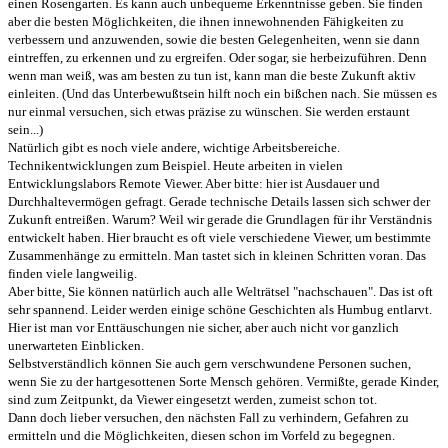
einen Rosengarten. Es kann auch unbequeme Erkenntnisse geben. Sie finden
aber die besten Möglichkeiten, die ihnen innewohnenden Fähigkeiten zu
verbessern und anzuwenden, sowie die besten Gelegenheiten, wenn sie dann
eintreffen, zu erkennen und zu ergreifen. Oder sogar, sie herbeizuführen. Denn
wenn man weiß, was am besten zu tun ist, kann man die beste Zukunft aktiv
einleiten. (Und das Unterbewußtsein hilft noch ein bißchen nach. Sie müssen es
nur einmal versuchen, sich etwas präzise zu wünschen. Sie werden erstaunt
sein...)
Natürlich gibt es noch viele andere, wichtige Arbeitsbereiche.
Technikentwicklungen zum Beispiel. Heute arbeiten in vielen
Entwicklungslabors Remote Viewer. Aber bitte: hier ist Ausdauer und
Durchhaltevermögen gefragt. Gerade technische Details lassen sich schwer der
Zukunft entreißen. Warum? Weil wir gerade die Grundlagen für ihr Verständnis
entwickelt haben. Hier braucht es oft viele verschiedene Viewer, um bestimmte
Zusammenhänge zu ermitteln. Man tastet sich in kleinen Schritten voran. Das
finden viele langweilig.
Aber bitte, Sie können natürlich auch alle Welträtsel "nachschauen". Das ist oft
sehr spannend. Leider werden einige schöne Geschichten als Humbug entlarvt.
Hier ist man vor Enttäuschungen nie sicher, aber auch nicht vor ganzlich
unerwarteten Einblicken.
Selbstverständlich können Sie auch gern verschwundene Personen suchen,
wenn Sie zu der hartgesottenen Sorte Mensch gehören. Vermißte, gerade Kinder,
sind zum Zeitpunkt, da Viewer eingesetzt werden, zumeist schon tot.
Dann doch lieber versuchen, den nächsten Fall zu verhindern, Gefahren zu
ermitteln und die Möglichkeiten, diesen schon im Vorfeld zu begegnen.