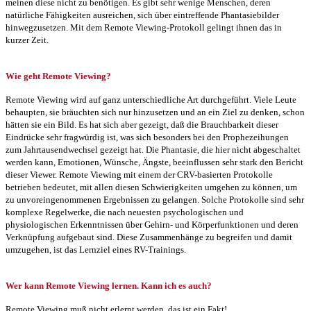
meinen diese nicht zu benötigen. Es gibt sehr wenige Menschen, deren
natürliche Fähigkeiten ausreichen, sich über eintreffende Phantasiebilder
hinwegzusetzen. Mit dem Remote Viewing-Protokoll gelingt ihnen das in
kurzer Zeit.
Wie geht Remote Viewing?
Remote Viewing wird auf ganz unterschiedliche Art durchgeführt. Viele Leute
behaupten, sie bräuchten sich nur hinzusetzen und an ein Ziel zu denken, schon
hätten sie ein Bild. Es hat sich aber gezeigt, daß die Brauchbarkeit dieser
Eindrücke sehr fragwürdig ist, was sich besonders bei den Prophezeihungen
zum Jahrtausendwechsel gezeigt hat. Die Phantasie, die hier nicht abgeschaltet
werden kann, Emotionen, Wünsche, Ängste, beeinflussen sehr stark den Bericht
dieser Viewer. Remote Viewing mit einem der CRV-basierten Protokolle
betrieben bedeutet, mit allen diesen Schwierigkeiten umgehen zu können, um
zu unvoreingenommenen Ergebnissen zu gelangen. Solche Protokolle sind sehr
komplexe Regelwerke, die nach neuesten psychologischen und
physiologischen Erkenntnissen über Gehirn- und Körperfunktionen und deren
Verknüpfung aufgebaut sind. Diese Zusammenhänge zu begreifen und damit
umzugehen, ist das Lernziel eines RV-Trainings.
Wer kann Remote Viewing lernen. Kann ich es auch?
Remote Viewing muß nicht erlernt werden, das ist ein Fakt!