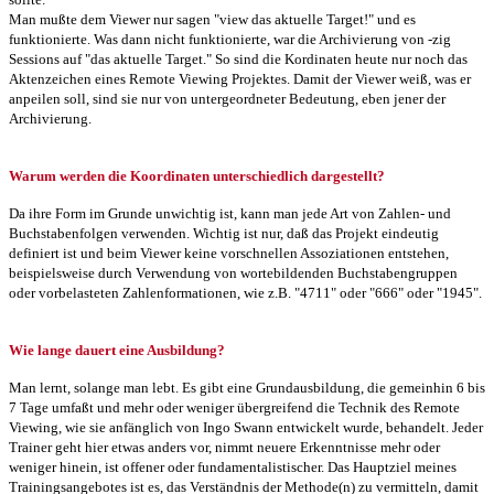
Man mußte dem Viewer nur sagen "view das aktuelle Target!" und es
funktionierte. Was dann nicht funktionierte, war die Archivierung von -zig
Sessions auf "das aktuelle Target." So sind die Kordinaten heute nur noch das
Aktenzeichen eines Remote Viewing Projektes. Damit der Viewer weiß, was er
anpeilen soll, sind sie nur von untergeordneter Bedeutung, eben jener der
Archivierung.
Warum werden die Koordinaten unterschiedlich dargestellt?
Da ihre Form im Grunde unwichtig ist, kann man jede Art von Zahlen- und
Buchstabenfolgen verwenden. Wichtig ist nur, daß das Projekt eindeutig
definiert ist und beim Viewer keine vorschnellen Assoziationen entstehen,
beispielsweise durch Verwendung von wortebildenden Buchstabengruppen
oder vorbelasteten Zahlenformationen, wie z.B. "4711" oder "666" oder "1945".
Wie lange dauert eine Ausbildung?
Man lernt, solange man lebt. Es gibt eine Grundausbildung, die gemeinhin 6 bis
7 Tage umfaßt und mehr oder weniger übergreifend die Technik des Remote
Viewing, wie sie anfänglich von Ingo Swann entwickelt wurde, behandelt. Jeder
Trainer geht hier etwas anders vor, nimmt neuere Erkenntnisse mehr oder
weniger hinein, ist offener oder fundamentalistischer. Das Hauptziel meines
Trainingsangebotes ist es, das Verständnis der Methode(n) zu vermitteln, damit