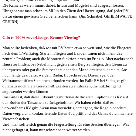
Die Kameras waren immer dabei, Irrtum und Mogelei sind ausgeschlossen.
Übrigens war man schon im SRI in den 70ern der Überzeugung, daß jeder RV
bis zu einem gewissen Grad beherrschen kann. (Jim Schnabel, GEHEIMWAFFE
GEHIRN)
Gibt es 100% zuverlässiges Remote Viewing?
Man sollte bedenken, daß wir mit RV heute etwa so weit sind, wie die Fliegerei
nach dem 1.Weltkrieg. Starten, Fliegen und Landen waren nicht mehr das
zentrale Problem; auch die Motoren funktionierten im Prinzip. Aber nachts nach
Hause zu finden, bei Nebel nicht gegen einen Berg zu fliegen, den Ozean zu
überqueren oder gar die Stratosphäre oder den Mond erreichen, daran mußte
noch lange gearbeitet werden. Radar, Hubschrauber, Düsenjäger oder
Weltraumschiff mußten noch erfunden werden. Im Falle RV heißt das, es gibt
durchaus noch viele Gesetzmäßigkeiten zu entdecken, die nutzbringend
angewendet werden können.
Das Gute ist, daß diese Erkenntnis mittlerweile die erste Euphorie des RV auf
den Boden der Tatsachen zurückgeholt hat. Wir haben erlebt, daß es
verwendbares RV gibt, wenn man vorsichtig herangeht, die Regeln beachtet,
Daten vergleicht, konkurrierende Daten überprüft und das Ganze durch mehrere
Viewer absichert.
Und: man sollte sich genau die Fragestellung für eine Session überlegen. Was
nicht gefragt ist, kann nur schwer beantwortet werden.