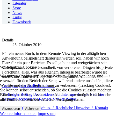
Literatur
Store
News
Links
Downloads
Details
25. Oktober 2010
Für ein neues Buch, in dem Remote Viewing in der alltäglichen
Anwendung beispielshaft dargestellt werden soll, haben wir noch
Platz für ein paar Berichte. Es soll ja bunt und weitgefächert sein.
Wir benutzen Cookies
Von Sportwetten bis Gesundheit, von verlorenen Dingen bis private
Forschung, alles, was aus eigenem Interesse bearbeitet wurde ist
Wir nutzen Cookies auf unserer Website. Einige von ihnen sind
interessant. Bitte mit Targetformulierung und Sessionausschnitten!
essenziell für den Betrieb der Seite, während andere uns helfen, diese
Website und die Nutzererfahrung zu verbessern (Tracking Cookies).
Anfragen gern an die Redaktion
Sie können selbst entscheiden, ob Sie die Cookies zulassen möchten.
Vorheriger Beitrag: Androiden sind unter uns
Zurück
Nächster
Bitte beachten Sie, dass bei einer Ablehnung womöglich nicht mehr
Beitrag: Facebook für Remote Viewer
Weiter
alle Funktionalitäten der Seite zur Verfügung stehen.
Impressum / Datenschutz / Rechtliche Hinweise / Kontakt
Akzeptieren
Ablehnen
Weitere Informationen
Impressum