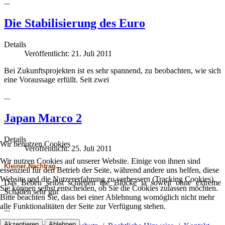
...
Die Stabilisierung des Euro
Details
Veröffentlicht: 21. Juli 2011
Bei Zukunftsprojekten ist es sehr spannend, zu beobachten, wie sich
eine Voraussage erfüllt. Seit zwei
...
Japan Marco 2
Details
Wir benutzen Cookies
Veröffentlicht: 25. Juli 2011
Wir nutzen Cookies auf unserer Website. Einige von ihnen sind
Kleiner Nachtrag...
essenziell für den Betrieb der Seite, während andere uns helfen, diese
Website und die Nutzererfahrung zu verbessern (Tracking Cookies).
Das Beben selbst schienen die Blöcke ja soweit ohne extreme
Sie können selbst entscheiden, ob Sie die Cookies zulassen möchten.
Schäden sehr gut
Bitte beachten Sie, dass bei einer Ablehnung womöglich nicht mehr
alle Funktionalitäten der Seite zur Verfügung stehen.
...
Akzeptieren
Ablehnen