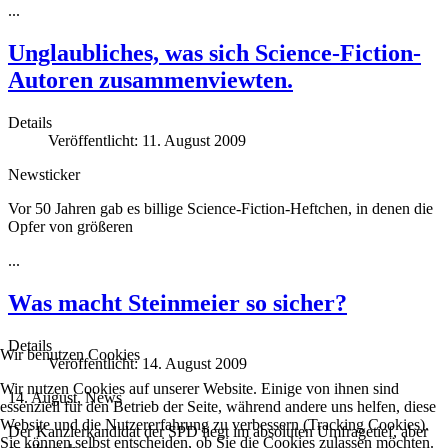
...
Unglaubliches, was sich Science-Fiction-
Autoren zusammenviewten.
Details
Veröffentlicht: 11. August 2009
Newsticker
Vor 50 Jahren gab es billige Science-Fiction-Heftchen, in denen die
Opfer von größeren
...
Was macht Steinmeier so sicher?
Details
Wir benutzen Cookies
Veröffentlicht: 14. August 2009
Wir nutzen Cookies auf unserer Website. Einige von ihnen sind
14. August, News
essenziell für den Betrieb der Seite, während andere uns helfen, diese
Website und die Nutzererfahrung zu verbessern (Tracking Cookies).
Der Kanzlerkandidat der SPD liegt im absoluten Umfragetief, aber
Sie können selbst entscheiden, ob Sie die Cookies zulassen möchten.